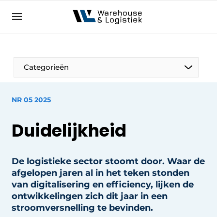
NL
warehouselogistiek.eu
NL
EN
DE
Categorieën
NR 05 2025
Duidelijkheid
De logistieke sector stoomt door. Waar de
afgelopen jaren al in het teken stonden
van digitalisering en efficiency, lijken de
ontwikkelingen zich dit jaar in een
stroomversnelling te bevinden.