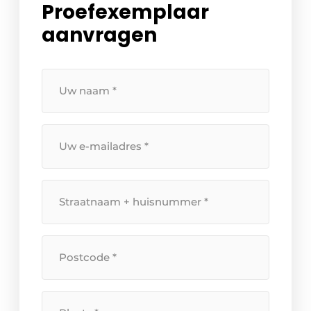
Proefexemplaar
aanvragen
Uw
naam
*
Uw
e-
mailadres
*
Straatnaam
+
huisnummer
*
Postcode
*
Plaats
*