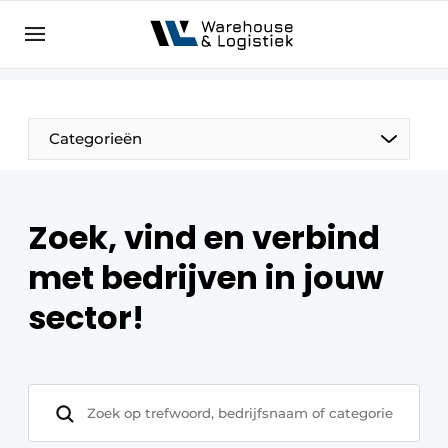
NL
warehouselogistiek.eu
NL
EN
DE
Categorieën
Zoek, vind en verbind
met bedrijven in jouw
sector!