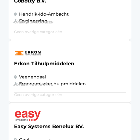
Gobotty B.V.
Hendrik-Ido-Ambacht
Engineering
OVERIGE CATEGORIEËN
Geen overige categorieën
Erkon Tilhulpmiddelen
Veenendaal
Ergonomische hulpmiddelen
OVERIGE CATEGORIEËN
Geen overige categorieën
Easy Systems Benelux BV.
Geel