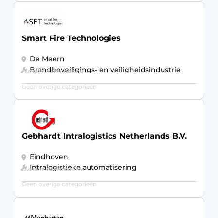
Smart Fire Technologies
De Meern
Brandbeveiligings- en veiligheidsindustrie
OVERIGE CATEGORIEËN
Geen overige categorieën
Gebhardt Intralogistics Netherlands B.V.
Eindhoven
Intralogistieke automatisering
OVERIGE CATEGORIEËN
Geen overige categorieën