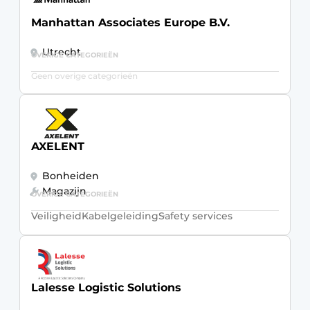
Manhattan Associates Europe B.V.
Utrecht
OVERIGE CATEGORIEËN
Geen overige categorieën
AXELENT
Bonheiden
Magazijn
OVERIGE CATEGORIEËN
Veiligheid
Kabelgeleiding
Safety services
Lalesse Logistic Solutions