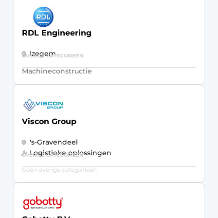
RDL Engineering
Izegem
OVERIGE CATEGORIEËN
Machineconstructie
Viscon Group
's-Gravendeel
Logistieke oplossingen
OVERIGE CATEGORIEËN
Geen overige categorieën