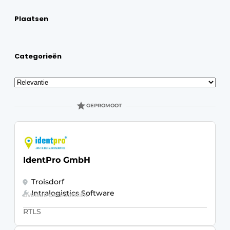
Plaatsen
Categorieën
Sorteren
GEPROMOOT
IdentPro GmbH
Troisdorf
Intralogistics Software
OVERIGE CATEGORIEËN
RTLS