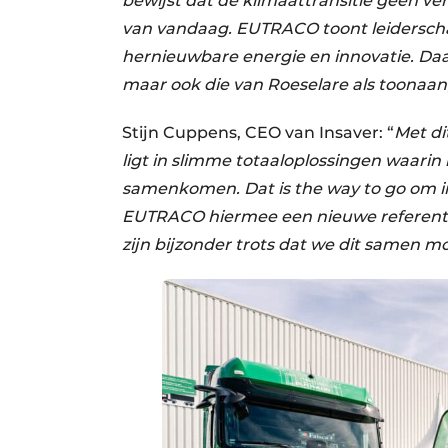
bewijst dat de klimaattransitie geen ve
van vandaag. EUTRACO toont leiderschap 
hernieuwbare energie en innovatie. Daar
maar ook die van Roeselare als toonaang
Stijn Cuppens, CEO van Insaver: “
Met di
ligt in slimme totaaloplossingen waarin 
samenkomen. Dat is the way to go om in
EUTRACO hiermee een nieuwe referentie 
zijn bijzonder trots dat we dit samen m