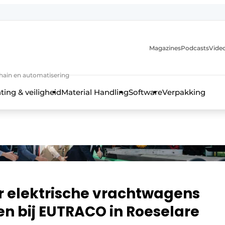
Magazines
Podcasts
Video
chain en automatisering
ting & veiligheid
Material Handling
Software
Verpakking
or elektrische vrachtwagens
jen bij EUTRACO in Roeselare