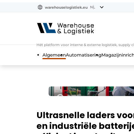
NL
warehouselogistiek.eu
NL
EN
DE
Hét platform voor interne & externe logistiek, supply 
Algemeen
Automatisering
Magazijninrich
Ultrasnelle laders vo
en industriële batteri