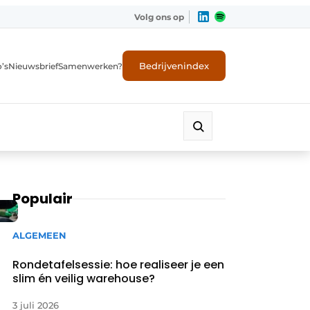
Volg ons op
Bedrijvenindex
’s
Nieuwsbrief
Samenwerken?
Populair
ALGEMEEN
Rondetafelsessie: hoe realiseer je een
slim én veilig warehouse?
3 juli 2026