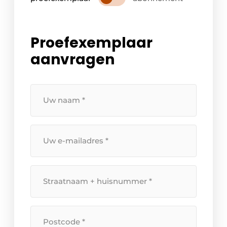
Proefexemplaar
aanvragen
Uw
naam
*
Uw
e-
mailadres
*
Straatnaam
+
huisnummer
*
Postcode
*