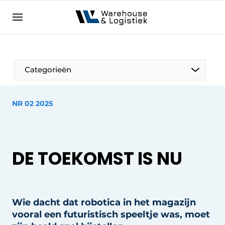
NL
warehouselogistiek.eu
NL
EN
DE
Categorieën
NR 02 2025
DE TOEKOMST IS NU
Wie dacht dat robotica in het magazijn
vooral een futuristisch speeltje was, moet