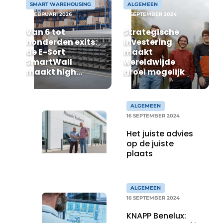
SMART WAREHOUSING
ALGEMEEN
4 FEBRUARI 2026
17 SEPTEMBER 2024
Van 6 tot
Strategische
honderden exits:
investering
de E-Sort
maakt
SmartWall
wereldwijde
maakt high
groei mogelijk
density sorteren
mogelijk
ALGEMEEN
16 SEPTEMBER 2024
Het juiste advies
op de juiste
plaats
ALGEMEEN
16 SEPTEMBER 2024
KNAPP Benelux: