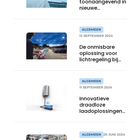
toonaangevend in
nieuwe
technologieën
voor smart
warehousing
ALGEMEEN
13 SEPTEMBER 2024
De onmisbare
oplossing voor
lichtregeling bij
bedrijven
ALGEMEEN
11 SEPTEMBER 2024
Innovatieve
draadloze
laadoplossingen
voor AGV’s en
AMR’s
ALGEMEEN
20 JUNI 2024