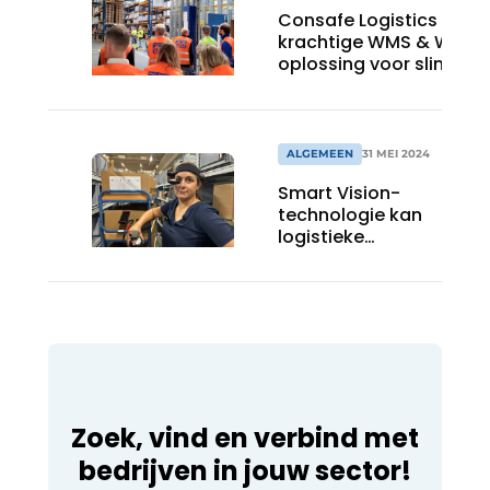
Consafe Logistics biedt
krachtige WMS & WCS-
oplossing voor slim
warehousemanagemen
ALGEMEEN
31 MEI 2024
Smart Vision-
technologie kan
logistieke
processen nu al
veel efficiënter
maken
Zoek, vind en verbind met
bedrijven in jouw sector!