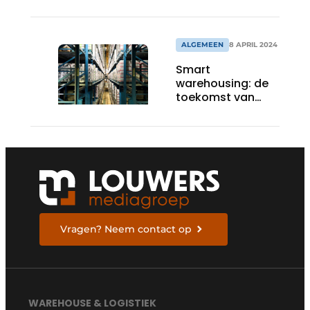
ALGEMEEN
8 APRIL 2024
Smart
warehousing: de
toekomst van
efficiënte opslag
en distributie
Vragen? Neem contact op
WAREHOUSE & LOGISTIEK