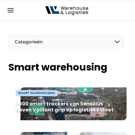
NL
warehouselogistiek.eu
NL
EN
DE
Categorieën
Smart warehousing
SMART WAREHOUSING
20 MEI 2026
1.600 smart trackers van Sensolus
geven Vaillant grip op logistieke vloot