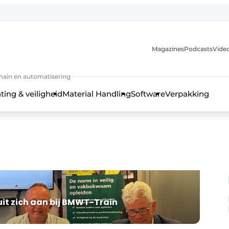
Magazines
Podcasts
Video
chain en automatisering
ting & veiligheid
Material Handling
Software
Verpakking
uit zich aan bij BMWT-Train