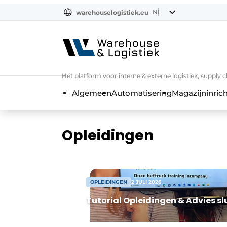
NL
warehouselogistiek.eu
NL
EN
DE
Hét platform voor interne & externe logistiek, supply 
Algemeen
Automatisering
Magazijninrich
Opleidingen
OPLEIDINGEN
2 JULI 2026
Tutorial Opleidingen & Advies sl