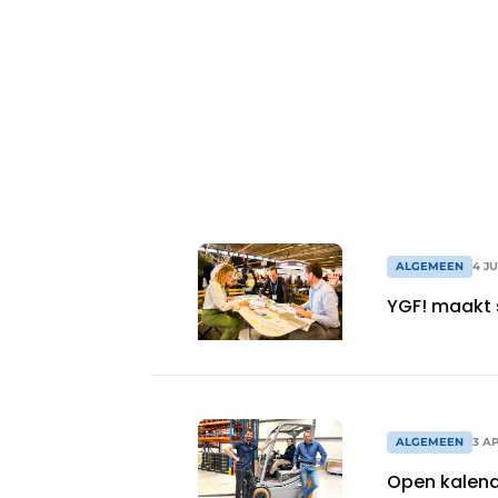
ALGEMEEN
4 JU
YGF! maakt 
ALGEMEEN
3 AP
Open kalend