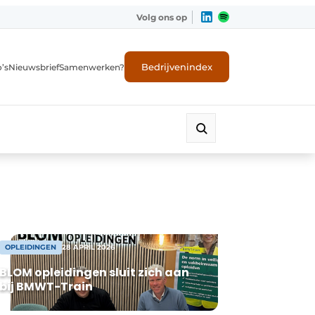
Volg ons op
Bedrijvenindex
’s
Nieuwsbrief
Samenwerken?
OPLEIDINGEN
28 APRIL 2026
BLOM opleidingen sluit zich aan
bij BMWT-Train