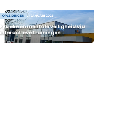
OPLEIDINGEN
21 JANUARI 2026
Fysieke en mentale veiligheid via
interactieve trainingen