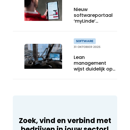
Nieuw
softwareportaal
‘myLinde’
combineert
verschillende
vlootapplicaties
SOFTWARE
31 OKTOBER 2025
Lean
management
wijst duidelijk op
een grotendeels
scanvrije
toekomst
Zoek, vind en verbind met
bedrijven in jouw sector!