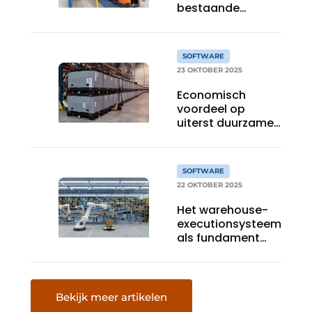
bestaande
logistieke- en
productieprocessen’
SOFTWARE
23 OKTOBER 2025
Economisch
voordeel op
uiterst duurzame
kunststof
ladingdragers
SOFTWARE
22 OKTOBER 2025
Het warehouse-
executionsysteem
als fundament
voor het dark
warehouse
Bekijk meer artikelen