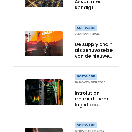
Associates
kondigt
commerciële
beschikbaarheid
aan van zijn AI
SOFTWARE
Agent Workforce
7 JANUARI 2026
De supply chain
als zenuwstelsel
van de nieuwe
economie
SOFTWARE
18 NOVEMBER 2025
Introlution
rebrandt haar
logistieke
slotbooking naar
Dockplanner
SOFTWARE
6 NOVEMBER 2025