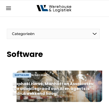
NL
warehouselogistiek.eu
NL
EN
DE
Categorieën
Software
SOFTWARE
16 JULI 2026
Raphaël Hervé, Manhattan Associates:
‘De adoptiegraad van AI en agents is
indrukwekkend hoog’