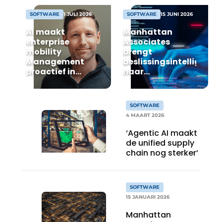
SOFTWARE
1 JULI 2026
SOFTWARE
15 JUNI 2026
AI maakt
Manhattan
enterprise
Associates
mobility
brengt
Management
beslissingsintelligentie
proactief in
naar
plaats van
supplychainplanning
reactief
met Sightline
SOFTWARE
4 MAART 2026
‘Agentic AI maakt
de unified supply
chain nog sterker’
SOFTWARE
15 JANUARI 2026
Manhattan