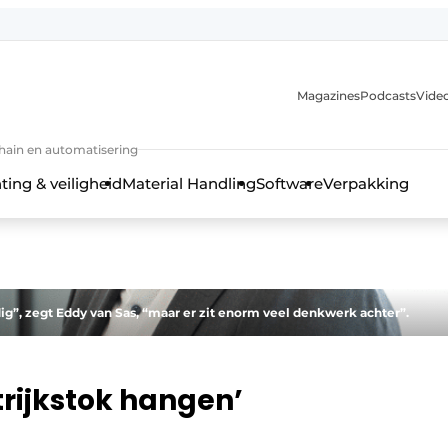
Magazines
Podcasts
Video
chain en automatisering
ting & veiligheid
Material Handling
Software
Verpakking
g”, zegt Eddy van Sas, “maar er zit enorm veel denkwerk achter”.
strijkstok hangen’