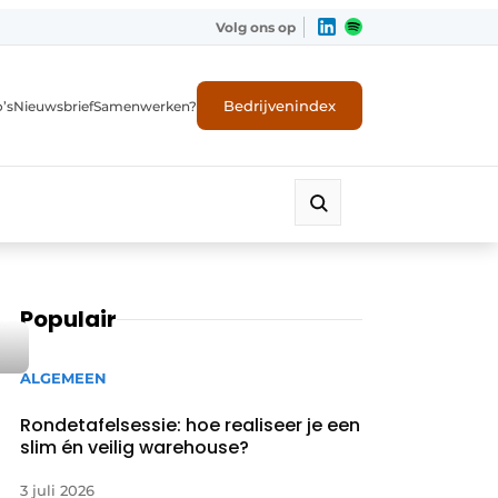
Volg ons op
Bedrijvenindex
’s
Nieuwsbrief
Samenwerken?
Populair
ALGEMEEN
Rondetafelsessie: hoe realiseer je een
slim én veilig warehouse?
3 juli 2026