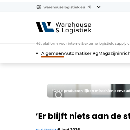
NL
warehouselogistiek.eu
NL
EN
DE
Hét platform voor interne & externe logistiek, supply 
Algemeen
Automatisering
Magazijninrich
“Onze producten lijken misschien eenvoudi
‘Er blijft niets aan de 
5 juni 2026