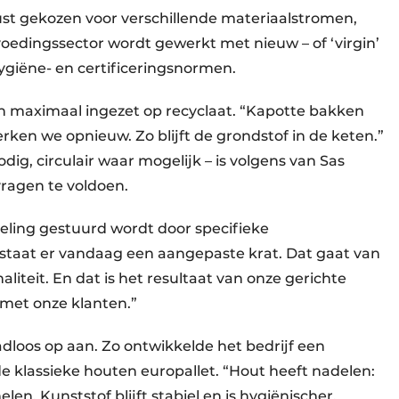
 gekozen voor verschillende materiaalstromen,
voedingssector wordt gewerkt met nieuw – of ‘virgin’
hygiëne- en certificeringsnormen.
n maximaal ingezet op recyclaat. “Kapotte bakken
en we opnieuw. Zo blijft de grondstof in de keten.”
dig, circulair waar mogelijk – is volgens van Sas
ragen te voldoen.
keling gestuurd wordt door specifieke
staat er vandaag een aangepaste krat. Dat gaat van
iteit. En dat is het resultaat van onze gerichte
met onze klanten.”
dloos op aan. Zo ontwikkelde het bedrijf een
de klassieke houten europallet. “Hout heeft nadelen:
n. Kunststof blijft stabiel en is hygiënischer.