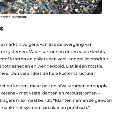
recyled kunststof.
s
de markt is volgens van Sas de overgang van
e systemen. Waar kartonnen dozen vaak slechts
tof kratten en pallets een veel langere levensduur.
potgesneden en weggegooid. Dat is één rotatie.
ee. Dan verandert de hele kostenstructuur.”
pact op kosten, maar ook op afvalstromen en supply
ke ketens – met vaste klanten en retourstromen –
e dragers maximaal benut. “Klanten nemen ze gewoon
 maakt het systeem circulair én praktisch.”