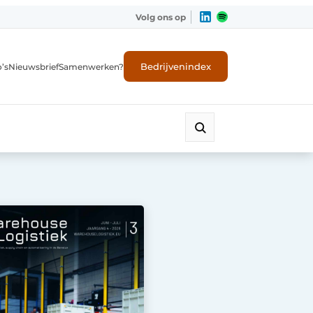
Volg ons op
Bedrijvenindex
’s
Nieuwsbrief
Samenwerken?