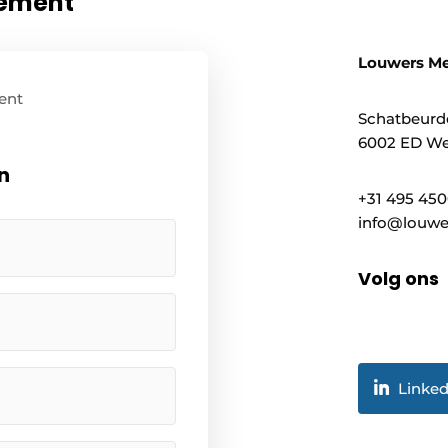
nement
Louwers M
ent
Schatbeurd
6002 ED We
n
+31 495 45
info@louwe
Volg ons
Linked