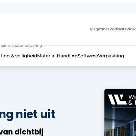
Magazines
Podcasts
Video
chain en automatisering
ting & veiligheid
Material Handling
Software
Verpakking
ng niet uit
van dichtbij