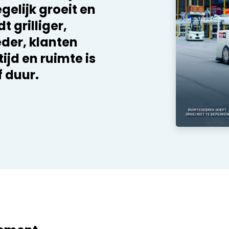
egelijk groeit en
 grilliger,
der, klanten
jd en ruimte is
f duur.