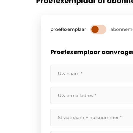
Proefexemplaar of abon
proefexemplaar
abonnem
Proefexemplaar aanvrage
Uw
naam
*
Uw
e-
mailadres
*
Straatnaam
+
huisnummer
*