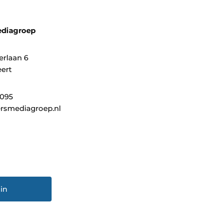
ediagroep
erlaan 6
ert
0095
rsmediagroep.nl
in