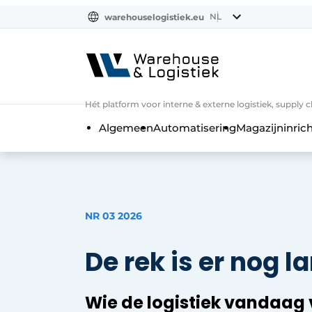
NL
warehouselogistiek.eu
NL
EN
DE
Hét platform voor interne & externe logistiek, supply 
Algemeen
Automatisering
Magazijninrich
NR 03 2026
De rek is er nog la
Wie de logistiek vandaag 