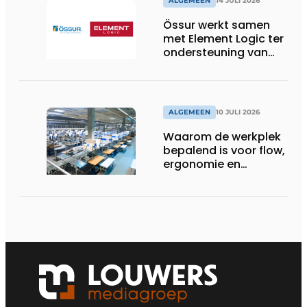
ALGEMEEN
14 JULI 2026
Össur werkt samen
met Element Logic ter
ondersteuning van
Healthcare-logistiek
in Nederland
ALGEMEEN
10 JULI 2026
Waarom de werkplek
bepalend is voor flow,
ergonomie en
productiviteit