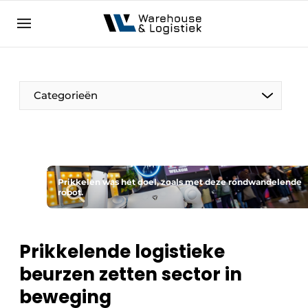
NL
warehouselogistiek.eu
NL
EN
DE
Categorieën
Prikkelen was het doel, zoals met deze rondwandelende
robot.
Prikkelende logistieke
beurzen zetten sector in
beweging