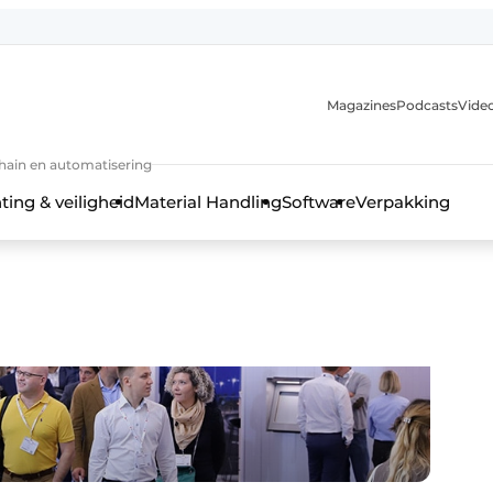
Magazines
Podcasts
Video
chain en automatisering
ting & veiligheid
Material Handling
Software
Verpakking