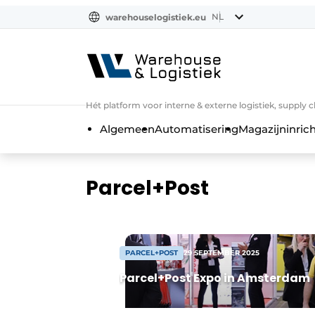
NL
warehouselogistiek.eu
NL
EN
DE
Hét platform voor interne & externe logistiek, supply 
Algemeen
Automatisering
Magazijninrich
Parcel+Post
PARCEL+POST
29 SEPTEMBER 2025
Parcel+Post Expo in Amsterdam