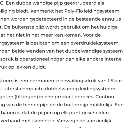
RC. Een dubbelwandige pijp geëxtrudeerd als
iging biedt, kenmerkt het Poly-Flo leidingsysteem.
unnen worden gedetecteerd in de bestaande annulus
t. De buitenste pijp wordt gebruikt om het huidige
t het niet in het meer kan komen. Voor de
ingsysteem is besloten om een overdrukleksysteem
worden beide wanden van het dubbelwandige systeem
druk is operationeel hoger dan elke andere interne
ruk op lekken duidt.
systeem is een permanente bewakingsdruk van 1,5 bar
 dit uiterst compacte dubbelwandig leidingsysteem
egoten (fittingen) in één productieproces. Continu
g van de binnenpijp en de buitenpijp makkelijk. Een
banen is dat de pijpen op elk punt gescheiden
 verband met isometrie. Vanwege de aanzienlijk