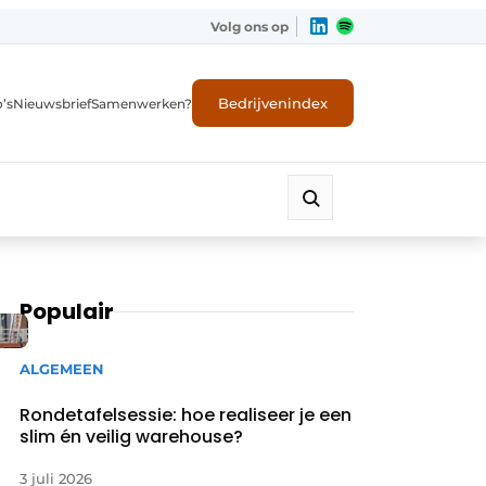
Volg ons op
Bedrijvenindex
’s
Nieuwsbrief
Samenwerken?
Populair
ALGEMEEN
Rondetafelsessie: hoe realiseer je een
slim én veilig warehouse?
3 juli 2026