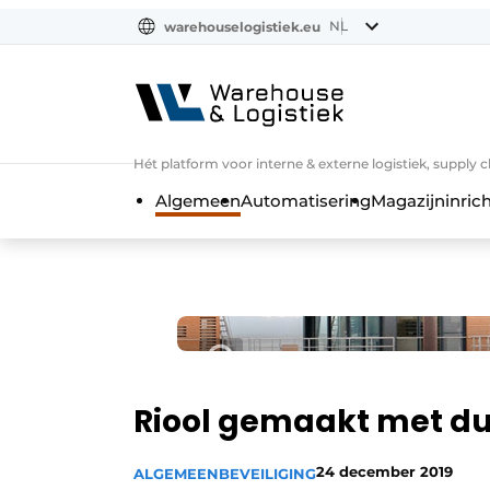
NL
warehouselogistiek.eu
NL
EN
DE
Hét platform voor interne & externe logistiek, supply 
Algemeen
Automatisering
Magazijninrich
Riool gemaakt met d
24 december 2019
ALGEMEEN
BEVEILIGING