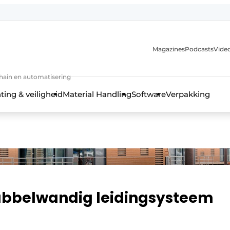
Magazines
Podcasts
Video
chain en automatisering
ting & veiligheid
Material Handling
Software
Verpakking
ubbelwandig leidingsysteem