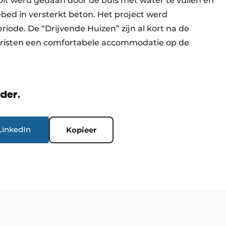
t werd gedaan door de buis met water te vullen en
bed in versterkt beton. Het project werd
riode. De “Drijvende Huizen” zijn al kort na de
oeristen een comfortabele accommodatie op de
rder.
LinkedIn
Kopieer