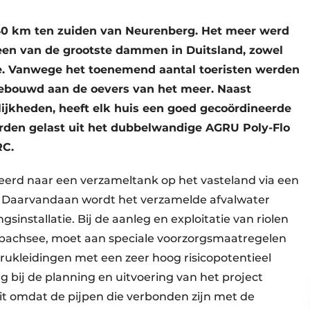
40 km ten zuiden van Neurenberg. Het meer werd
een van de grootste dammen in Duitsland, zowel
e. Vanwege het toenemend aantal toeristen werden
 gebouwd aan de oevers van het meer. Naast
ijkheden, heeft elk huis een goed gecoördineerde
werden gelast uit het dubbelwandige AGRU Poly-Flo
RC.
teerd naar een verzameltank op het vasteland via een
. Daarvandaan wordt het verzamelde afvalwater
sinstallatie. Bij de aanleg en exploitatie van riolen
bachsee, moet aan speciale voorzorgsmaatregelen
ukleidingen met een zeer hoog risicopotentieel
 bij de planning en uitvoering van het project
it omdat de pijpen die verbonden zijn met de