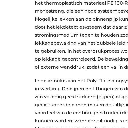
het thermoplastisch materiaal PE 100-
monostreng, die een hoge systeembeveil
Mogelijke lekken aan de binnenpijp k
door het lekdetectiesysteem dat daar zi
stromingsmedium tegen te houden zoda
lekkagebewaking van het dubbele leid
te gebruiken. In het overdrukproces 
op lekkage gecontroleerd. De bewakings
of externe wanddruk, zodat een val in d
In de annulus van het Poly-Flo leiding
in werking. De pijpen en fittingen van
zijn volledig geëxtrudeerd (pijpen) of g
geëxtrudeerde banen maken de uitlijnin
voordeel van de continu geëxtrudeerde 
kunnen worden, wanneer dit nodig is in