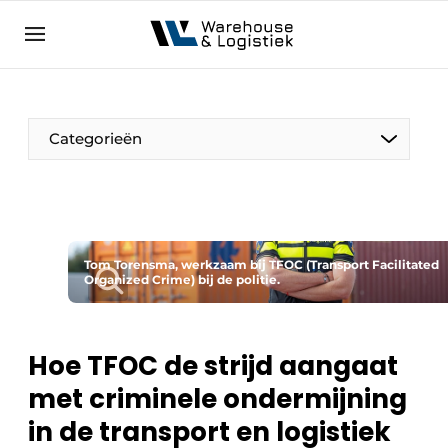
NL
warehouselogistiek.eu
NL
EN
DE
Categorieën
Tom Torensma, werkzaam bij TFOC (Transport Facilitated
Organized Crime) bij de politie.
Hoe TFOC de strijd aangaat
met criminele ondermijning
in de transport en logistiek