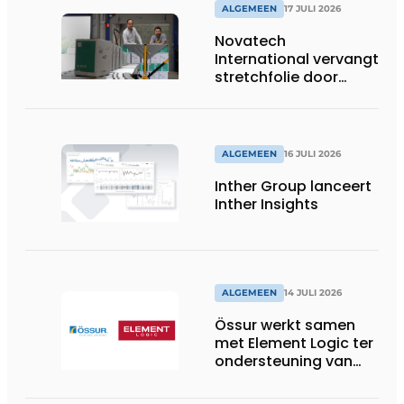
ALGEMEEN
17 JULI 2026
Novatech
International vervangt
stretchfolie door
herbruikbare
palletwikkels van
return2sender
ALGEMEEN
16 JULI 2026
Inther Group lanceert
Inther Insights
ALGEMEEN
14 JULI 2026
Össur werkt samen
met Element Logic ter
ondersteuning van
Healthcare-logistiek
in Nederland