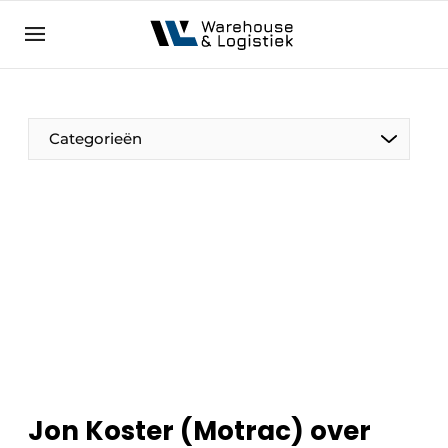
NL
warehouselogistiek.eu
NL
EN
DE
Categorieën
Jon Koster (Motrac) over