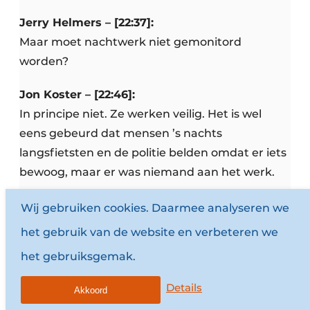
Jerry Helmers – [22:37]:
Maar moet nachtwerk niet gemonitord
worden?
Jon Koster – [22:46]:
In principe niet. Ze werken veilig. Het is wel
eens gebeurd dat mensen ’s nachts
langsfietsten en de politie belden omdat er iets
bewoog, maar er was niemand aan het werk.
Jerry Helmers – [23:13]:
Wij gebruiken cookies. Daarmee analyseren we
Willen ondernemers dit horen in de waan van
het gebruik van de website en verbeteren we
de dag?
het gebruiksgemak.
Jon Koster – [23:19]:
Details
Akkoord
Ja. Efficiëntie levert snel resultaat op. Vandaag