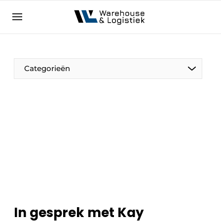
NL
warehouselogistiek.eu
NL
EN
DE
Categorieën
In gesprek met Kay