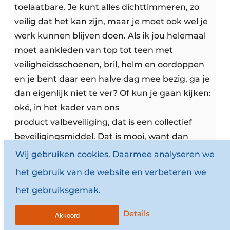
toelaatbare. Je kunt alles dichttimmeren, zo
veilig dat het kan zijn, maar je moet ook wel je
werk kunnen blijven doen. Als ik jou helemaal
moet aankleden van top tot teen met
veiligheidsschoenen, bril, helm en oordoppen
en je bent daar een halve dag mee bezig, ga je
dan eigenlijk niet te ver? Of kun je gaan kijken:
oké, in het kader van ons
product valbeveiliging, dat is een collectief
beveiligingsmiddel. Dat is mooi, want dan
hoeven we er niet voor te zorgen dat iedere
Wij gebruiken cookies. Daarmee analyseren we
werknemer in een valharnas op een platform
het gebruik van de website en verbeteren we
hoeft te staan. Scheelt weer tijd, dus kun je
het gebruiksgemak.
doorgaan met je werk. Dus in mijn optiek is het
een communicerende vaten tussen veiligheid,
Details
Akkoord
ja zeker bovenaan, maar ook een stukje