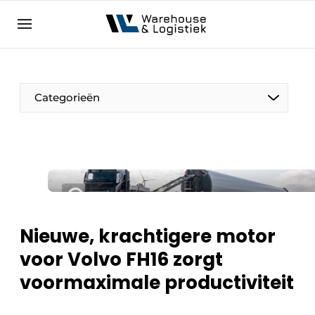
NL
warehouselogistiek.eu
NL
EN
DE
Categorieën
Nieuwe, krachtigere motor
voor Volvo FH16 zorgt
voormaximale productiviteit