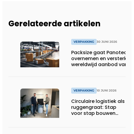
Gerelateerde artikelen
VERPAKKING
30 JUNI 2026
Packsize gaat Panotec
overnemen en versterkt
wereldwijd aanbod van
geautomatiseerde
verpakkingsoplossingen
VERPAKKING
10 JUNI 2026
Circulaire logistiek als
ruggengraat: Stap
voor stap bouwen
aan een gesloten
systeem