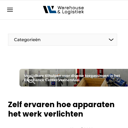
NL
warehouselogistiek.eu
NL
EN
DE
Categorieën
Verrijdbare tilhulpen voor diverse toepassingen in het
Experience Center Veenendaal.
Zelf ervaren hoe apparaten
het werk verlichten