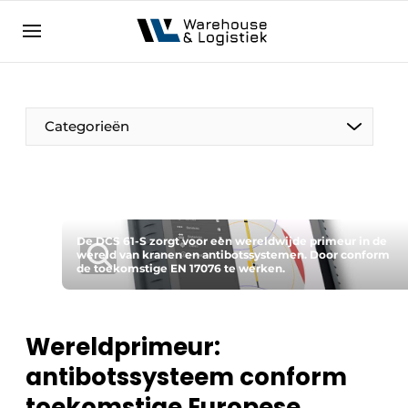
NL
warehouselogistiek.eu
NL
EN
DE
Categorieën
De DCS 61-S zorgt voor een wereldwijde primeur in de
wereld van kranen en antibotssystemen. Door conform
de toekomstige EN 17076 te werken.
Wereldprimeur:
antibotssysteem conform
toekomstige Europese