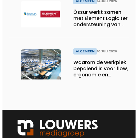
ALGEMEEN
14 JULI 2026
Össur werkt samen
met Element Logic ter
ondersteuning van
Healthcare-logistiek
in Nederland
ALGEMEEN
10 JULI 2026
Waarom de werkplek
bepalend is voor flow,
ergonomie en
productiviteit