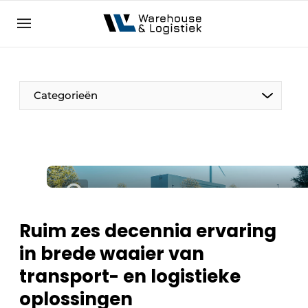
NL
warehouselogistiek.eu
NL
EN
DE
Categorieën
Ruim zes decennia ervaring
in brede waaier van
transport- en logistieke
oplossingen