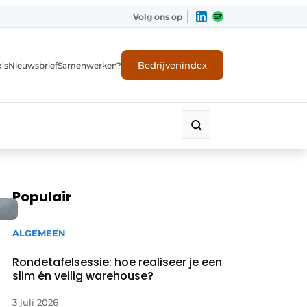
Volg ons op
Bedrijvenindex
’s
Nieuwsbrief
Samenwerken?
Populair
ALGEMEEN
Rondetafelsessie: hoe realiseer je een
slim én veilig warehouse?
3 juli 2026