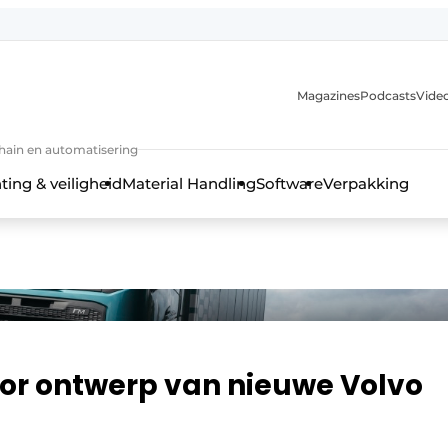
Magazines
Podcasts
Video
chain en automatisering
ting & veiligheid
Material Handling
Software
Verpakking
oor ontwerp van nieuwe Volvo