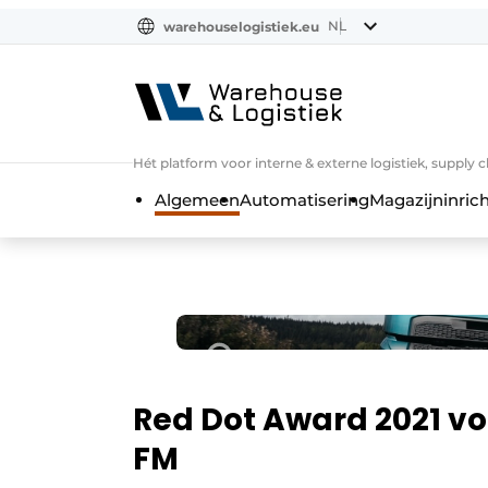
NL
warehouselogistiek.eu
NL
EN
DE
Hét platform voor interne & externe logistiek, supply 
Algemeen
Automatisering
Magazijninrich
Red Dot Award 2021 v
FM