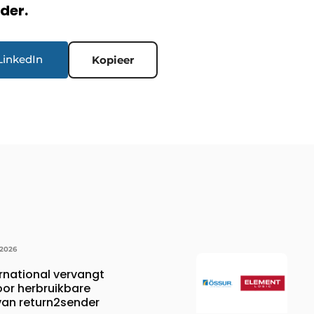
rder.
LinkedIn
Kopieer
 2026
rnational vervangt
oor herbruikbare
 van return2sender