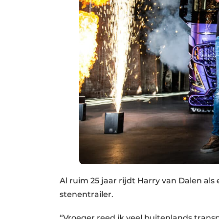
Al ruim 25 jaar rijdt Harry van Dalen al
stenentrailer.
“Vroeger reed ik veel buitenlands transp