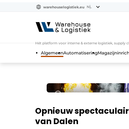
NL
warehouselogistiek.eu
NL
EN
DE
Hét platform voor interne & externe logistiek, supply 
Algemeen
Automatisering
Magazijninrich
Opnieuw spectaculaire
van Dalen