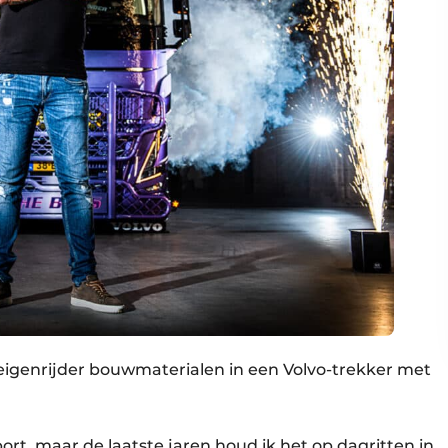
s eigenrijder bouwmaterialen in een Volvo-trekker met
ort, maar de laatste jaren houd ik het op dagritten in