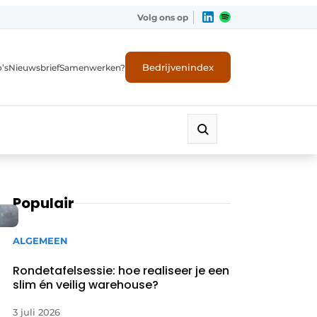
Volg ons op
Bedrijvenindex
’s
Nieuwsbrief
Samenwerken?
Populair
ALGEMEEN
Rondetafelsessie: hoe realiseer je een
slim én veilig warehouse?
3 juli 2026