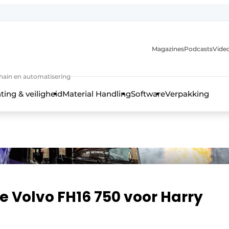
Magazines
Podcasts
Video
chain en automatisering
ting & veiligheid
Material Handling
Software
Verpakking
 Volvo FH16 750 voor Harry