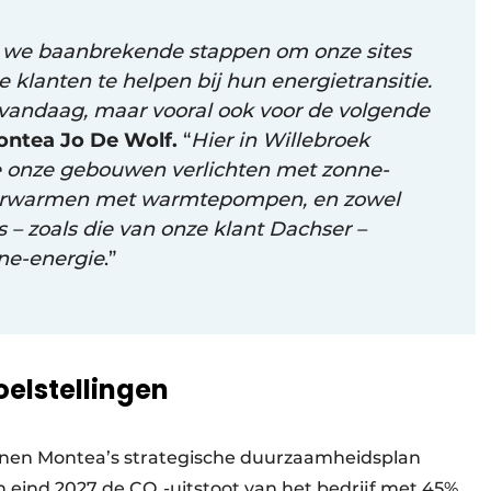
n we baanbrekende stappen om onze sites
 klanten te helpen bij hun energietransitie.
vandaag, maar vooral ook voor de volgende
ntea Jo De Wolf.
“
Hier in Willebroek
e onze gebouwen verlichten met zonne-
verwarmen met warmtepompen, en zowel
ks – zoals die van onze klant Dachser –
ne-energie
.”
elstellingen
nnen Montea’s strategische duurzaamheidsplan
en eind 2027 de CO₂-uitstoot van het bedrijf met 45%