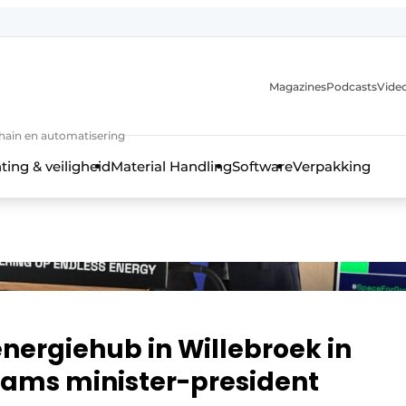
Magazines
Podcasts
Video
chain en automatisering
ting & veiligheid
Material Handling
Software
Verpakking
nergiehub in Willebroek in
ams minister-president