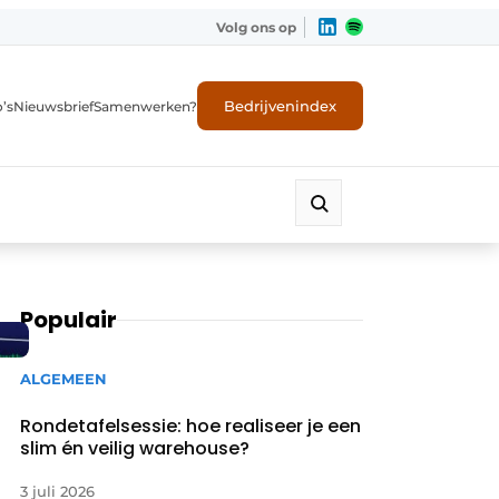
Volg ons op
Bedrijvenindex
’s
Nieuwsbrief
Samenwerken?
Populair
ALGEMEEN
Rondetafelsessie: hoe realiseer je een
slim én veilig warehouse?
3 juli 2026