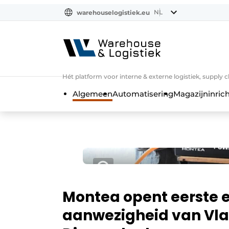
NL
warehouselogistiek.eu
NL
EN
DE
Hét platform voor interne & externe logistiek, supply 
Algemeen
Automatisering
Magazijninrich
Montea opent eerste e
aanwezigheid van Vla