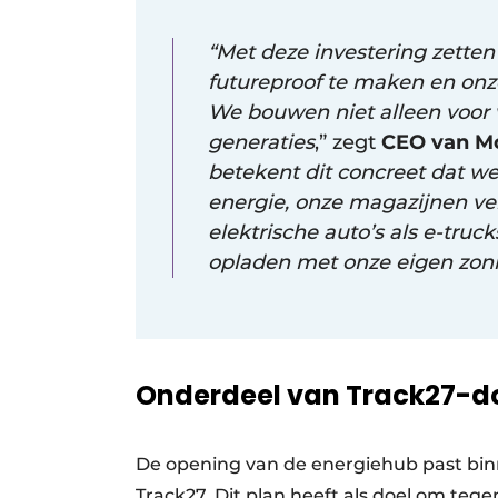
“Met deze investering zette
futureproof te maken en onze
We bouwen niet alleen voor 
generaties
,” zegt
CEO van Mo
betekent dit concreet dat w
energie, onze magazijnen 
elektrische auto’s als e-truc
opladen met onze eigen zon
Onderdeel van Track27-do
De opening van de energiehub past bi
Track27. Dit plan heeft als doel om teg