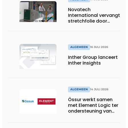
Novatech
International vervangt
stretchfolie door
herbruikbare
palletwikkels van
return2sender
ALGEMEEN
16 JULI 2026
Inther Group lanceert
Inther Insights
ALGEMEEN
14 JULI 2026
Össur werkt samen
met Element Logic ter
ondersteuning van
Healthcare-logistiek
in Nederland