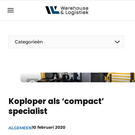
NL
warehouselogistiek.eu
NL
EN
DE
Categorieën
Koploper als ‘compact’
specialist
10 februari 2020
ALGEMEEN