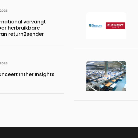
 2026
rnational vervangt
oor herbruikbare
 van return2sender
 2026
anceert Inther Insights