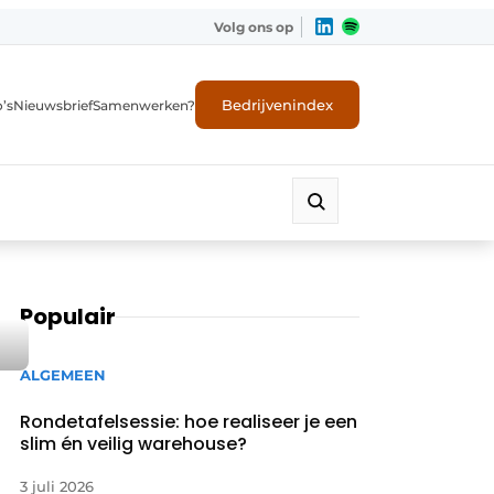
Volg ons op
Bedrijvenindex
’s
Nieuwsbrief
Samenwerken?
Populair
ALGEMEEN
Rondetafelsessie: hoe realiseer je een
slim én veilig warehouse?
3 juli 2026