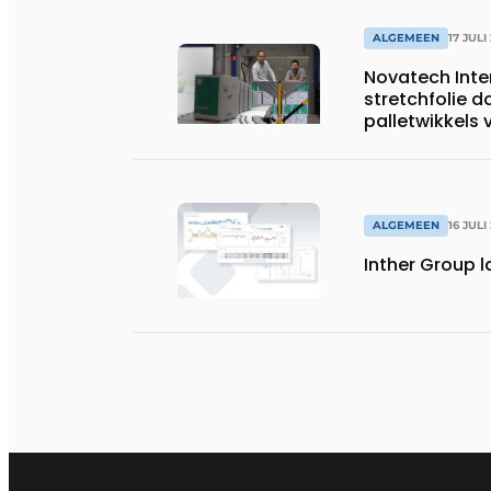
ALGEMEEN
17 JULI
Novatech Inte
stretchfolie d
palletwikkels
ALGEMEEN
16 JULI
Inther Group l