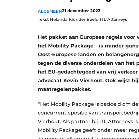
21 december 2023
ALGEMEEN
Tekst Nolanda Klunder Beeld ITL Attorneys
Het pakket aan Europese regels voor 
het Mobility Package – is minder guns
Oost-Europese landen en belangenorg
tegen de diverse onderdelen van het p
het EU-gedachtegoed van vrij verkeer 
advocaat Kevin Vierhout. Ook wijst hij
maatregelenpakket.
“Het Mobility Package is bedoeld om de
concurrentiepositie van transportbedrij
Vierhout. Als partner bij ITL Attorneys i
Mobility Package geeft onder meer reg
ze moeten 45 uur rust kunnen houden b