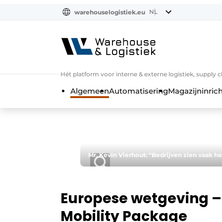
NL
warehouselogistiek.eu
NL
EN
DE
Hét platform voor interne & externe logistiek, supply 
Algemeen
Automatisering
Magazijninrich
Mr. Kevin Vierhout: “Bedrijven zien vaak he
Europese wetgeving – 
Mobility Package