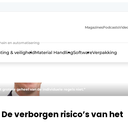
Magazines
Podcasts
Video
chain en automatisering
ting & veiligheid
Material Handling
Software
Verpakking
t grotere geheel van de individuele regels niet.”
De verborgen risico’s van het