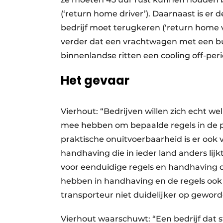
(‘return home driver’). Daarnaast is er 
bedrijf moet terugkeren (‘return home v
verder dat een vrachtwagen met een bu
binnenlandse ritten een cooling off-pe
Het gevaar
Vierhout: “Bedrijven willen zich echt we
mee hebben om bepaalde regels in de pr
praktische onuitvoerbaarheid is er ook v
handhaving die in ieder land anders lijk
voor eenduidige regels en handhaving d
hebben in handhaving en de regels ook an
transporteur niet duidelijker op gewor
Vierhout waarschuwt: “Een bedrijf dat st