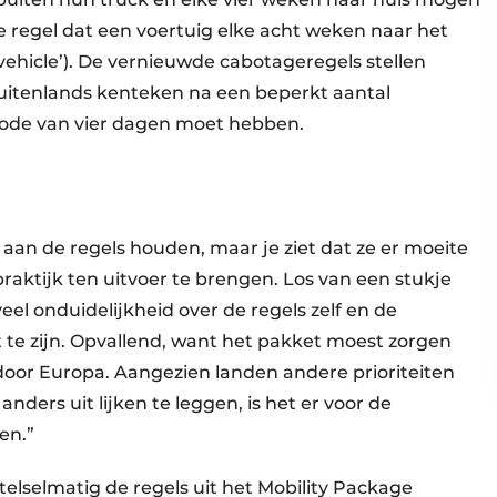
de regel dat een voertuig elke acht weken naar het
ehicle’). De vernieuwde cabotageregels stellen
itenlands kenteken na een beperkt aantal
riode van vier dagen moet hebben.
l aan de regels houden, maar je ziet dat ze er moeite
aktijk ten uitvoer te brengen. Los van een stukje
eel onduidelijkheid over de regels zelf en de
t te zijn. Opvallend, want het pakket moest zorgen
oor Europa. Aangezien landen andere prioriteiten
ders uit lijken te leggen, is het er voor de
den.”
elsel­matig de regels uit het Mobility Package