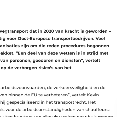
wegtransport dat in 2020 van kracht is geworden –
tig voor Oost-Europese transportbedrijven. Veel
anisaties zijn om die reden procedures begonnen
akket. “Een deel van deze wetten is in strijd met
van personen, goederen en diensten”, vertelt
 op de verborgen risico’s van het
 arbeidsvoorwaarden, de verkeersveiligheid en de
ven binnen de EU te verbeteren”, vertelt Kevin
s hij gespecialiseerd in het transportrecht. Het
els voor de arbeidsomstandigheden van chauffeurs:
uiten hun truck en elke vier weken naar huis mogen