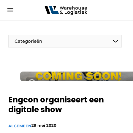
NL
warehouselogistiek.eu
NL
EN
DE
Categorieën
Engcon organiseert een
digitale show
29 mei 2020
ALGEMEEN