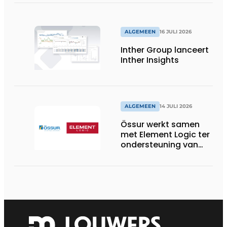
palletwikkels van
return2sender
ALGEMEEN
16 JULI 2026
Inther Group lanceert
Inther Insights
ALGEMEEN
14 JULI 2026
Össur werkt samen
met Element Logic ter
ondersteuning van
Healthcare-logistiek
in Nederland