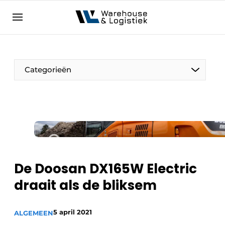
NL
warehouselogistiek.eu
NL
EN
DE
Categorieën
De Doosan DX165W Electric
draait als de bliksem
5 april 2021
ALGEMEEN