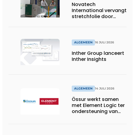
Novatech
International vervangt
stretchfolie door
herbruikbare
palletwikkels van
return2sender
ALGEMEEN
16 JULI 2026
Inther Group lanceert
Inther Insights
ALGEMEEN
14 JULI 2026
Össur werkt samen
met Element Logic ter
ondersteuning van
Healthcare-logistiek
in Nederland