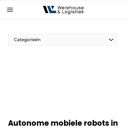
NL
warehouselogistiek.eu
NL
EN
DE
Categorieën
Autonome mobiele robots in