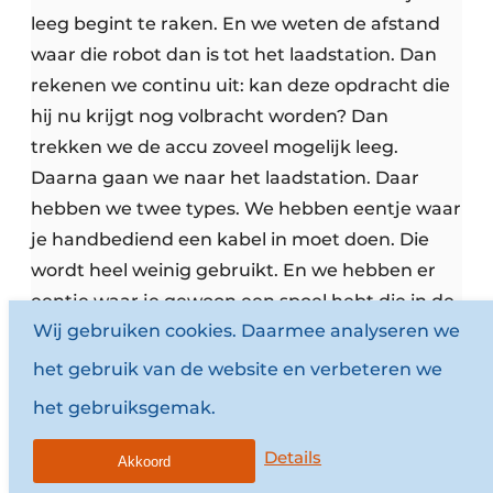
leeg begint te raken. En we weten de afstand
waar die robot dan is tot het laadstation. Dan
rekenen we continu uit: kan deze opdracht die
hij nu krijgt nog volbracht worden? Dan
trekken we de accu zoveel mogelijk leeg.
Daarna gaan we naar het laadstation. Daar
hebben we twee types. We hebben eentje waar
je handbediend een kabel in moet doen. Die
wordt heel weinig gebruikt. En we hebben er
eentje waar je gewoon een spoel hebt die in de
Wij gebruiken cookies. Daarmee analyseren we
grond ligt. Inductieladen. Of aan de wand. Dan
rijdt hij met zijn steun voorzichtig tegen de
het gebruik van de website en verbeteren we
wand aan. Dan maakt hij geen fysiek contact,
het gebruiksgemak.
maar hij staat gewoon voor het laadstation. En
als hij dan klaar is, dan geeft hij een seintje naar
Details
Akkoord
het centrale systeem. Dan krijgt hij weer