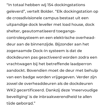
“In totaal hebben wij 154 dockingstations
geleverd”, vertelt Bolder. “Elk dockingstation op
de crossdivisionele campus bestaat uit een
uitpandige dock leveller met load house, dock
shelter, geauto­matiseerd toegangs­
controlesysteem en een elektrische overhead­
deur aan de binnenzijde. Bijzonder aan het
zogenaamde Dock-In systeem is dat de
dockdeuren pas geactiveerd worden zodra een
vrachtwagen bij het betreffende laadperron
aandockt. Bovendien moet de deur met behulp
van een badge worden vrijgegeven. Verder zijn
zowel de overheaddeuren als de dockdeuren
WK2 gecertificeerd. Dankzij deze ‘meervoudige
beveiliging’ is de inbraak­werendheid te allen
tijde geborgd.”