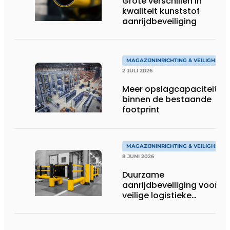
Grote verschillen in
kwaliteit kunststof
aanrijdbeveiliging
MAGAZIJNINRICHTING & VEILIGHEID
2 JULI 2026
Meer opslagcapaciteit
binnen de bestaande
footprint
MAGAZIJNINRICHTING & VEILIGHEID
8 JUNI 2026
Duurzame
aanrijdbeveiliging voor
veilige logistieke
omgevingen