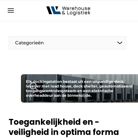
NL
warehouselogistiek.eu
NL
EN
DE
Categorieën
Elk dockingstation bestaat uit een uitpandige dock
leveller met load house, dock shelter, geautomatiseerd
toegangscontrolesysteem en een elektrische
overheaddeur aan de binnenzijde.
Toegankelijkheid en ­
veiligheid in optima forma