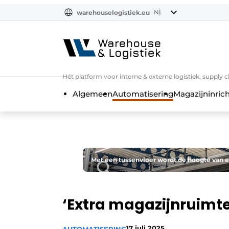
NL
warehouselogistiek.eu
NL
EN
DE
Hét platform voor interne & externe logistiek, supply 
Algemeen
Automatisering
Magazijninrich
Met een tussenvloer wordt de hoogte van e
‘Extra magazijnruimte
17 juli 2025