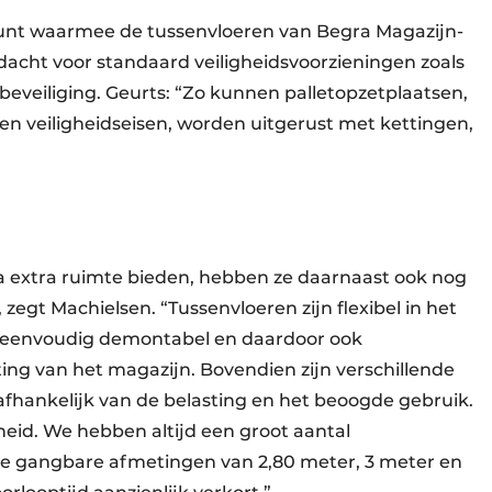
punt waar­mee de tussenvloeren van Begra Magazijn­
dacht voor standaard veiligheids­v­oor­zieningen zoals
beveiliging. Geurts: “Zo kunnen pallet­opzetplaatsen,
en veiligheidseisen, worden uitgerust met kettingen,
a extra ruimte bieden, hebben ze daarnaast ook nog
 zegt Machielsen. “Tussenvloeren zijn flexibel in het
sen, eenvoudig demontabel en daardoor ook
ting van het magazijn. Bovendien zijn verschillende
fhankelijk van de belasting en het beoogde gebruik.
heid. We hebben altijd een groot aantal
 gangbare afmetingen van 2,80 meter, 3 meter en