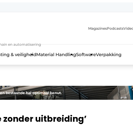
Magazines
Podcasts
Video
chain en automatisering
ting & veiligheid
Material Handling
Software
Verpakking
en bestaande hal optimaal benut.
 zonder uitbreiding’