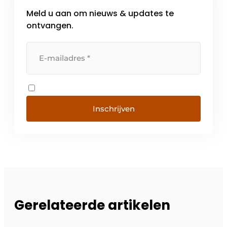
dan 30 toonaangevende merken, waaronder
Meld u aan om nieuws & updates te
Carrefour, Decathlon, Gap en […]
ontvangen.
Inschrijven
Gerelateerde artikelen