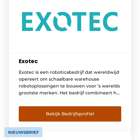
Exotec
Exotec is een roboticabedrijf dat wereldwijd
opereert om schaalbare warehouse
robotoplossingen te bouwen voor ’s werelds
grootste merken. Het bedrijf combineert het
beste van hardware en software om
flexibele magazijnsystemen te bieden die de
operationele efficiëntie verhogen,
Bekijk Bedrijfsprofiel
veerkracht toevoegen en de
werkomstandigheden voor
NIEUWSBRIEF
magazijnmedewerkers verbeteren. Meer