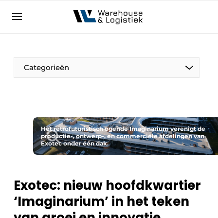
NL
warehouselogistiek.eu
NL
EN
DE
Categorieën
Het retrofuturistisch ogende Imaginarium verenigt de
productie-, ontwerp-, en commerciële afdelingen van
Exotec onder één dak.
Exotec: nieuw hoofdkwartier
‘Imaginarium’ in het teken
van groei en innovatie