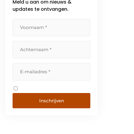
Meld u aan om nieuws &
oplossing voor de
updates te ontvangen.
automatisering van uw
Automated Guided Vehicles
(AGV), […]
Inschrijven