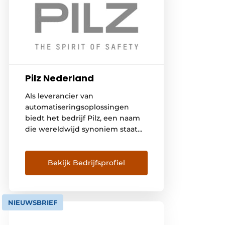
Pilz Nederland
Als leverancier van
automatiseringsoplossingen
biedt het bedrijf Pilz, een naam
die wereldwijd synoniem staat
voor veiligheid van mens,
machine en milieu, oplossingen
voor alle industrieën en
Bekijk Bedrijfsprofiel
branches aan. Van Pilz kunt u
automatiseringstechniek
verwachten die rekening houdt
NIEUWSBRIEF
met zowel machineveiligheid als
security-eisen. Vertrouw op onze