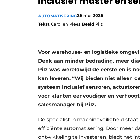
inclusief master en s
26 mei 2026
AUTOMATISERING
Tekst
Carolien Klees
Beeld
Pilz
Voor warehouse- en logistieke omgevi
Denk aan minder bedrading, meer diag
Pilz was wereldwijd de eerste en is n
kan leveren. “Wij bieden niet alleen 
systeem inclusief sensoren, actuator
voor klanten eenvoudiger en verhoogt 
salesmanager bij Pilz.
De specialist in machineveiligheid staat
efficiënte automatisering. Door meer d
ontwikkeling te investeren, biedt het i