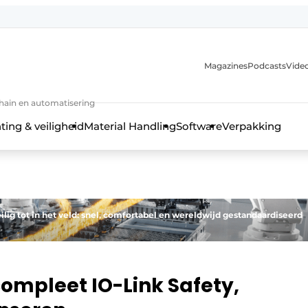
Magazines
Podcasts
Video
chain en automatisering
ting & veiligheid
Material Handling
Software
Verpakking
ilig tot in het veld: snel, comfortabel en wereldwijd gestandaardiseerd
ompleet IO-Link Safety,