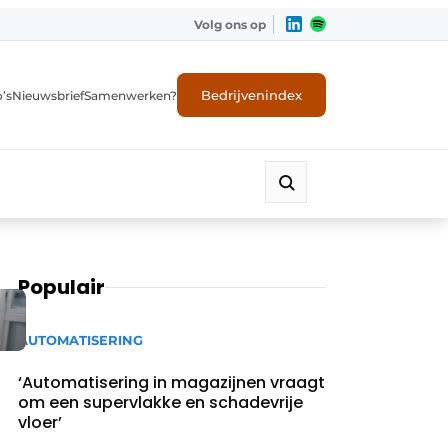
Volg ons op
Bedrijvenindex
’s
Nieuwsbrief
Samenwerken?
Populair
AUTOMATISERING
‘Automatisering in magazijnen vraagt
om een supervlakke en schadevrije
vloer’