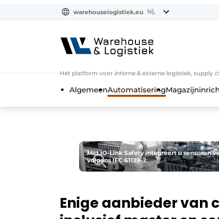
NL
warehouselogistiek.eu
NL
EN
DE
Hét platform voor interne & externe logistiek, supply 
Algemeen
Automatisering
Magazijninrich
Met IO-Link Safety integreert u sensoren ve
volgens IEC 61139-2.
Enige aanbieder van c