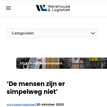
NL
warehouselogistiek.eu
NL
EN
DE
Categorieën
GO AGV voor pallettransport.
‘De mensen zijn er
simpelweg niet’
30 oktober 2025
AUTOMATISERING