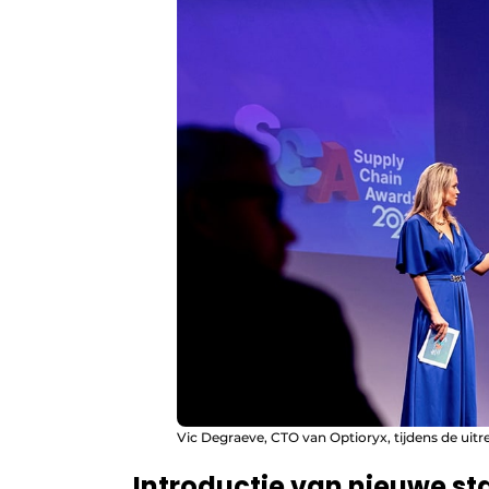
Vic Degraeve, CTO van Optioryx, tijdens de uit
Introductie van nieuwe s