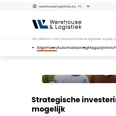
NL
warehouselogistiek.eu
NL
EN
DE
Hét platform voor interne & externe logistiek, supply 
Algemeen
Automatisering
Magazijninrich
Strategische invester
mogelijk