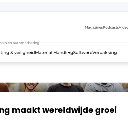
Magazines
Podcasts
Video
chain en automatisering
ting & veiligheid
Material Handling
Software
Verpakking
ing maakt wereldwijde groei