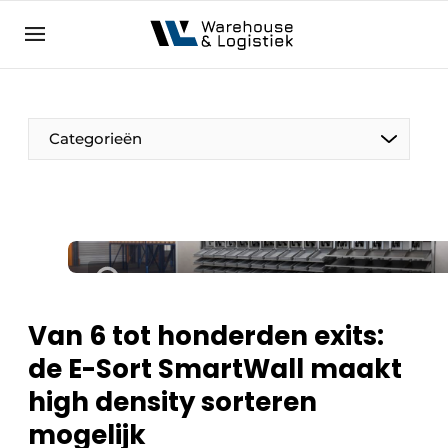
NL
warehouselogistiek.eu
NL
EN
DE
Categorieën
Van 6 tot honderden exits:
de E-Sort SmartWall maakt
high density sorteren
mogelijk