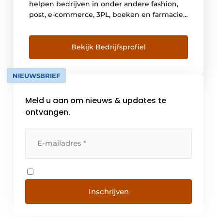
helpen bedrijven in onder andere fashion,
post, e-commerce, 3PL, boeken en farmacie
om hun distributie en logistiek te
optimaliseren met automatische
sorteersystemen. Onze oplossingen sorteren
Bekijk Bedrijfsprofiel
tot wel 40.000 items per uur, 24/7, afhankelijk
van het type sorter en de producten. […]
NIEUWSBRIEF
Meld u aan om nieuws & updates te
ontvangen.
Inschrijven