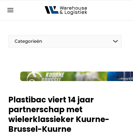
NL
warehouselogistiek.eu
NL
EN
DE
Categorieën
Plastibac viert 14 jaar
partnerschap met
wielerklassieker Kuurne-
Brussel-Kuurne