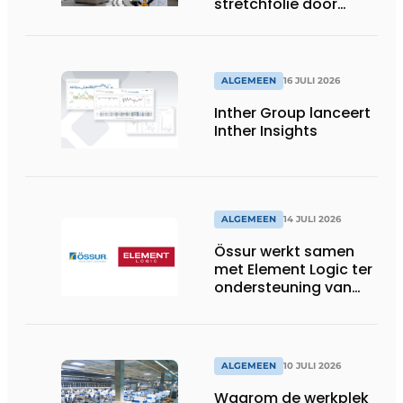
stretchfolie door
herbruikbare
palletwikkels van
return2sender
ALGEMEEN
16 JULI 2026
Inther Group lanceert
Inther Insights
ALGEMEEN
14 JULI 2026
Össur werkt samen
met Element Logic ter
ondersteuning van
Healthcare-logistiek
in Nederland
ALGEMEEN
10 JULI 2026
Waarom de werkplek