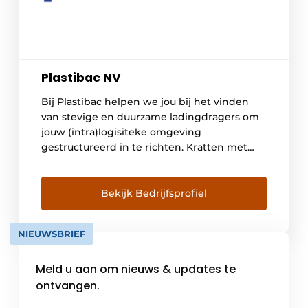
Plastibac NV
Bij Plastibac helpen we jou bij het vinden
van stevige en duurzame ladingdragers om
jouw (intra)logisiteke omgeving
gestructureerd in te richten. Kratten met
extra service We bieden een sterk
assortiment duurzame kunststof kratten en
bakken aan, zowel in voedselveilige als
Bekijk Bedrijfsprofiel
gerecyclede materialen. En daar voegen we
graag nog extra service aan toe. Zo kan je […]
NIEUWSBRIEF
Meld u aan om nieuws & updates te
ontvangen.