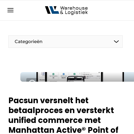
NL
warehouselogistiek.eu
NL
EN
DE
Categorieën
Pacsun versnelt het
betaalproces en versterkt
unified commerce met
Manhattan Active® Point of