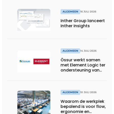
palletwikkels van
return2sender
ALGEMEEN
16 JULI 2026
Inther Group lanceert
Inther Insights
ALGEMEEN
14 JULI 2026
Össur werkt samen
met Element Logic ter
ondersteuning van
Healthcare-logistiek
in Nederland
ALGEMEEN
10 JULI 2026
Waarom de werkplek
bepalend is voor flow,
ergonomie en