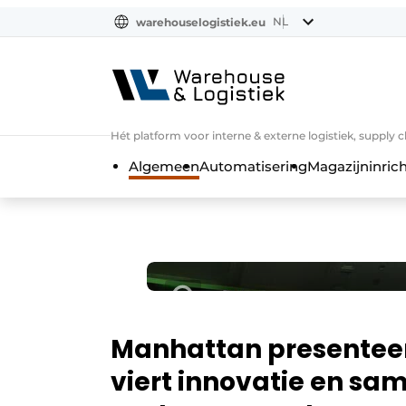
NL
warehouselogistiek.eu
NL
EN
DE
Hét platform voor interne & externe logistiek, supply 
Algemeen
Automatisering
Magazijninrich
Manhattan presenteer
viert innovatie en sa