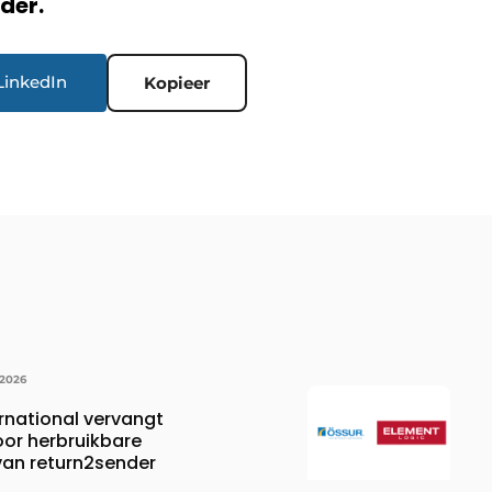
rder.
LinkedIn
Kopieer
 2026
rnational vervangt
oor herbruikbare
 van return2sender