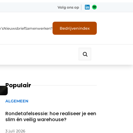
Volg ons op
Bedrijvenindex
’s
Nieuwsbrief
Samenwerken?
Populair
ALGEMEEN
Rondetafelsessie: hoe realiseer je een
slim én veilig warehouse?
3 juli 2026