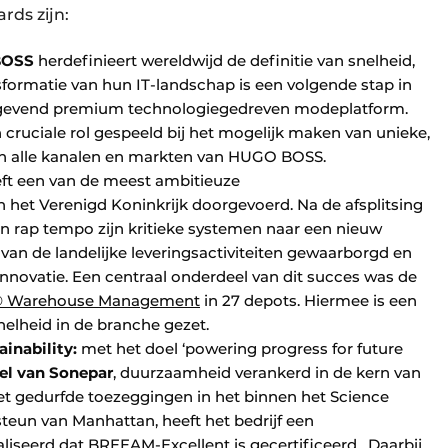
rds zijn:
BOSS
herdefinieert wereldwijd de definitie van snelheid,
ansformatie van hun IT-landschap is een volgende stap in
ngevend premium technologiegedreven modeplatform.
 cruciale rol gespeeld bij het mogelijk maken van unieke,
n alle kanalen en markten van HUGO BOSS.
ft een van de meest ambitieuze
n het Verenigd Koninkrijk doorgevoerd. Na de afsplitsing
n rap tempo zijn kritieke systemen naar een nieuw
 van de landelijke leveringsactiviteiten gewaarborgd en
nnovatie. Een centraal onderdeel van dit succes was de
e® Warehouse Management
in 27 depots. Hiermee is een
elheid in de branche gezet.
inability:
met het doel ‘powering progress for future
el van Sonepar
, duurzaamheid verankerd in de kern van
 Met gedurfde toezeggingen in het binnen het Science
steun van Manhattan, heeft het bedrijf een
iseerd dat BREEAM-Excellent is gecertificeerd. Daarbij