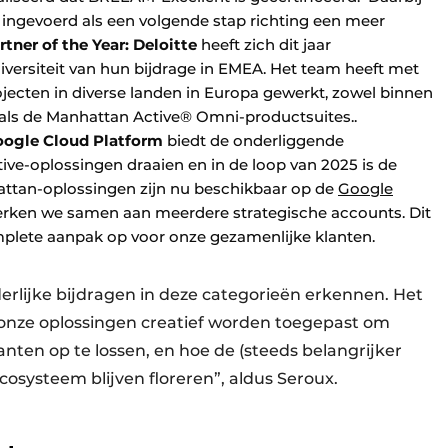
 ingevoerd als een volgende stap richting een meer
tner of the Year:
Deloitte
heeft zich dit jaar
versiteit van hun bijdrage in EMEA. Het team heeft met
jecten in diverse landen in Europa gewerkt, zowel binnen
als de Manhattan Active® Omni-productsuites..
ogle Cloud Platform
biedt de onderliggende
ve-oplossingen draaien en in de loop van 2025 is de
nhattan-oplossingen zijn nu beschikbaar op de
Google
rken we samen aan meerdere strategische accounts. Dit
mplete aanpak op voor onze gezamenlijke klanten.
derlijke bijdragen in deze categorieën erkennen. Het
e onze oplossingen creatief worden toegepast om
anten op te lossen, en hoe de (steeds belangrijker
osysteem blijven floreren”, aldus Seroux.