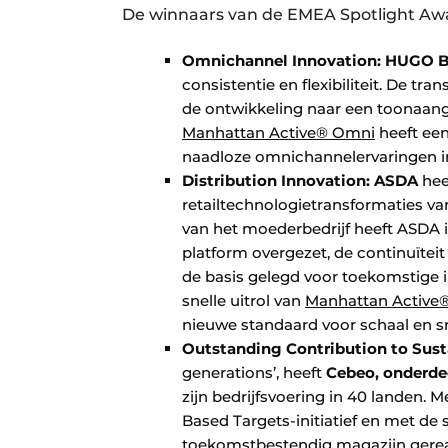
De winnaars van de EMEA Spotlight Awa
Omnichannel Innovation:
HUGO 
consistentie en flexibiliteit. De tr
de ontwikkeling naar een toonaa
Manhattan Active® Omni
heeft een
naadloze omnichannelervaringen i
Distribution Innovation: ASDA
hee
retailtechnologietransformaties va
van het moederbedrijf heeft ASDA i
platform overgezet, de continuïteit
de basis gelegd voor toekomstige i
snelle uitrol van
Manhattan Activ
nieuwe standaard voor schaal en sn
Outstanding Contribution to Susta
generations’, heeft
Cebeo, onderde
zijn bedrijfsvoering in 40 landen.
Based Targets-initiatief en met de 
toekomstbestendig magazijn gereal