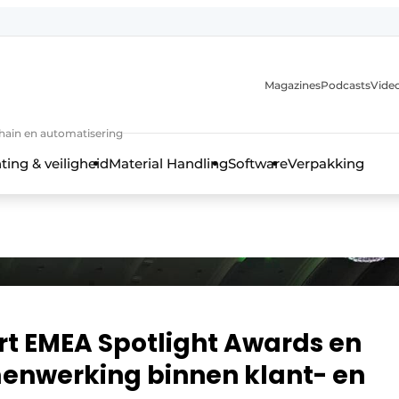
Magazines
Podcasts
Video
chain en automatisering
ting & veiligheid
Material Handling
Software
Verpakking
t EMEA Spotlight Awards en
menwerking binnen klant- en