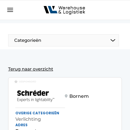
NL
warehouselogistiek.eu
NL
EN
DE
Categorieën
Terug naar overzicht
GESPONSORD
Bornem
OVERIGE CATEGORIEËN
Verlichting
ADRES