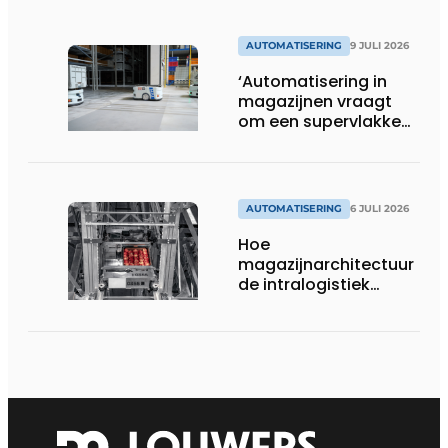
AUTOMATISERING
9 JULI 2026
‘Automatisering in
magazijnen vraagt
om een supervlakke
en schadevrije vloer’
AUTOMATISERING
6 JULI 2026
Hoe
magazijnarchitectuur
de intralogistiek
verandert