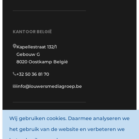
KANTOOR BELGIË
Kapellestraat 132/1
Gebouw G
8020 Oostkamp België
+32 50 36 81 70
info@louwersmediagroep.be
Wij gebruiken cookies. Daarmee analyseren we
www.louwersmediagroep.com
het gebruik van de website en verbeteren we
© 1987 - 2026 Louwersmediagroep.