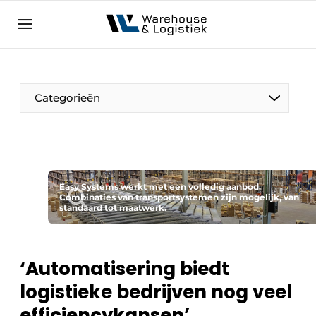
NL
warehouselogistiek.eu
NL
EN
DE
Categorieën
Easy Systems werkt met een volledig aanbod.
Combinaties van transportsystemen zijn mogelijk, van
standaard tot maatwerk.
‘Automatisering biedt
logistieke bedrijven nog veel
efficiencykansen’