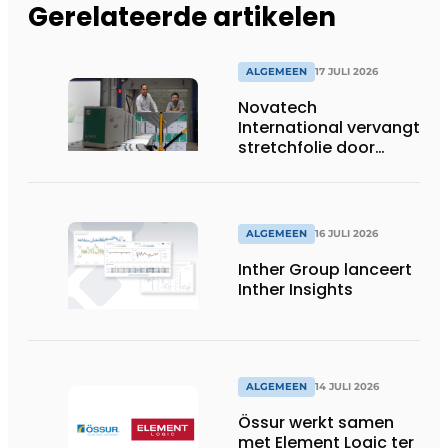
Gerelateerde artikelen
ALGEMEEN
17 JULI 2026
Novatech
International vervangt
stretchfolie door
herbruikbare
palletwikkels van
return2sender
ALGEMEEN
16 JULI 2026
Inther Group lanceert
Inther Insights
ALGEMEEN
14 JULI 2026
Össur werkt samen
met Element Logic ter