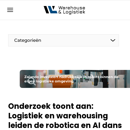
NL
warehouselogistiek.eu
NL
EN
DE
Categorieën
Zalando investeert nadrukkelijk in robots binnen de
eigen logistieke omgeving.
Onderzoek toont aan:
Logistiek en warehousing
leiden de robotica en AI dans