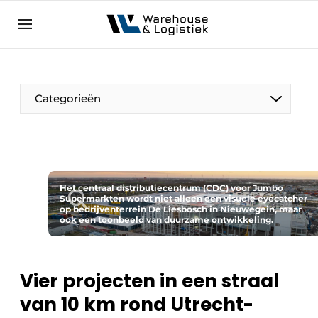
NL
warehouselogistiek.eu
NL
EN
DE
Categorieën
Het centraal distributiecentrum (CDC) voor Jumbo
Supermarkten wordt niet alleen een visuele eyecatcher
op bedrijventerrein De Liesbosch in Nieuwegein, maar
ook een toonbeeld van duurzame ontwikkeling.
Vier projecten in een straal
van 10 km rond Utrecht-