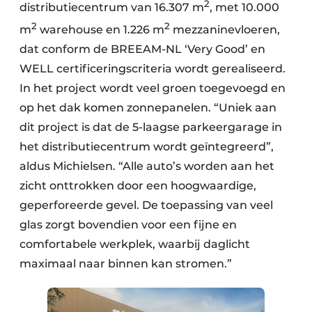
2
distributiecentrum van 16.307 m
, met 10.000
2
2
m
warehouse en 1.226 m
mezzaninevloeren,
dat conform de BREEAM-NL ‘Very Good’ en
WELL certificeringscriteria wordt gerealiseerd.
In het project wordt veel groen toegevoegd en
op het dak komen zonnepanelen. “Uniek aan
dit project is dat de 5-laagse parkeergarage in
het distributiecentrum wordt geïntegreerd”,
aldus Michielsen. “Alle auto’s worden aan het
zicht onttrokken door een hoogwaardige,
geperforeerde gevel. De toepassing van veel
glas zorgt bovendien voor een fijne en
comfortabele werkplek, waarbij daglicht
maximaal naar binnen kan stromen.”