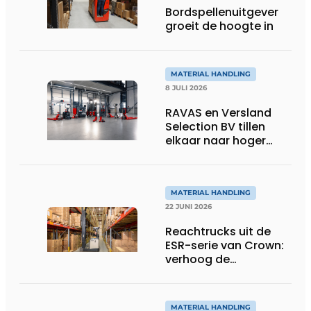
Bordspellenuitgever
groeit de hoogte in
MATERIAL HANDLING
8 JULI 2026
RAVAS en Versland
Selection BV tillen
elkaar naar hoger
niveau dankzij
innovatieve wegende
heftruckvorken
MATERIAL HANDLING
22 JUNI 2026
Reachtrucks uit de
ESR-serie van Crown:
verhoog de
productiviteit in uw
magazijn
MATERIAL HANDLING