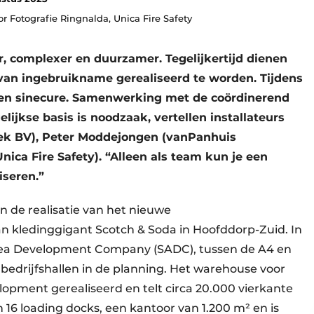
or Fotografie Ringnalda, Unica Fire Safety
r, complexer en duurzamer. Tegelijkertijd dienen
an ingebruikname gerealiseerd te worden. Tijdens
geen sinecure. Samenwerking met de coördinerend
jkse basis is noodzaak, vertellen installateurs
iek BV), Peter Moddejongen (vanPanhuis
ica Fire Safety). “Alleen als team kun je een
iseren.”
n de realisatie van het nieuwe
an kledinggigant Scotch & Soda in Hoofddorp-Zuid. In
Area Development Company (SADC), tussen de A4 en
 bedrijfshallen in de planning. Het warehouse voor
opment gerealiseerd en telt circa 20.000 vierkante
 16 loading docks, een kantoor van 1.200 m² en is