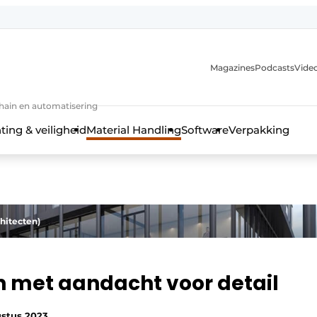
Magazines
Podcasts
Video
chain en automatisering
ting & veiligheid
Material Handling
Software
Verpakking
chitecten)
n met aandacht voor detail
ustus 2023