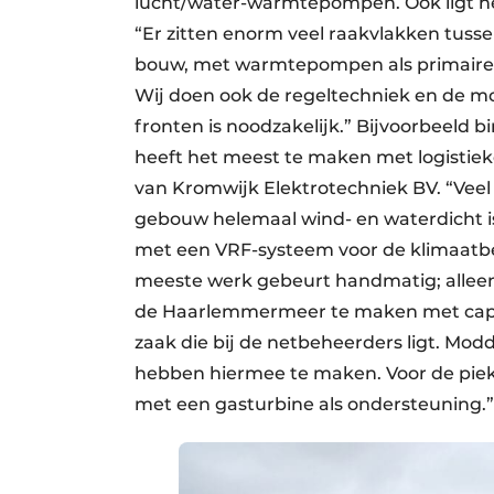
lucht/water-warmtepompen. Ook ligt h
“Er zitten enorm veel raakvlakken tusse
bouw, met warmtepompen als primaire e
Wij doen ook de regeltechniek en de mo
fronten is noodzakelijk.” Bijvoorbeeld b
heeft het meest te maken met logistieke
van Kromwijk Elektrotechniek BV. “Veel
gebouw helemaal wind- en waterdicht is.
met een VRF-systeem voor de klimaatbeh
meeste werk gebeurt handmatig; alleen 
de Haarlemmermeer te maken met capac
zaak die bij de netbeheerders ligt. Mo
hebben hiermee te maken. Voor de pieke
met een gasturbine als ondersteuning.”