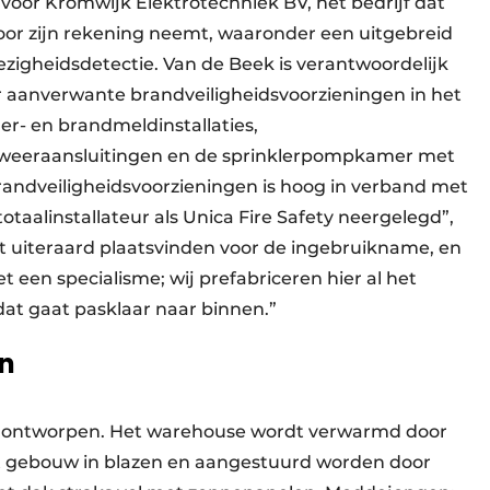
 voor Kromwijk Elektrotechniek BV, het bedrijf dat
 voor zijn rekening neemt, waaronder een uitgebreid
ezigheidsdetectie. Van de Beek is verantwoordelijk
oor aanverwante brandveiligheidsvoorzieningen in het
er- en brandmeldinstallaties,
weeraansluitingen en de sprinklerpompkamer met
randveiligheidsvoorzieningen is hoog in verband met
totaalinstallateur als Unica Fire Safety neergelegd”,
et uiteraard plaatsvinden voor de ingebruikname, en
het een specialisme; wij prefabriceren hier al het
 dat gaat pasklaar naar binnen.”
n
ric ontworpen. Het warehouse wordt verwarmd door
t gebouw in blazen en aangestuurd worden door