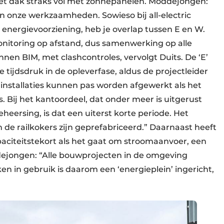
et dak straks vol met zonnepanelen. Moddejongen:
n onze werkzaamheden. Sowieso bij all-electric
nergievoorziening, heb je overlap tussen E en W.
nitoring op afstand, dus samenwerking op alle
innen BIM, met clashcontroles, vervolgt Duits. De ‘E’
 tijdsdruk in de opleverfase, aldus de projectleider
 installaties kunnen pas worden afgewerkt als het
 Bij het kantoordeel, dat onder meer is uitgerust
eersing, is dat een uiterst korte periode. Het
de railkokers zijn geprefabriceerd.” Daarnaast heeft
iteitstekort als het gaat om stroomaanvoer, een
ddejongen: “Alle bouwprojecten in de omgeving
n in gebruik is daarom een ‘energieplein’ ingericht,