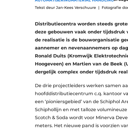
AUTOMATISERING
MATERIAL HANDLING
Tekst deur Jan-Kees Verschuure
Fotografie do
Distributiecentra worden steeds grote
deze gebouwen vaak onder tijdsdruk v
de realisatie is de bouworganisatie 
aannemer en nevenaannemers op dageli
Ronald Duits (Kromwijk Elektrotechn
Hoogeveen) en Martien van de Beek (Un
dergelijk complex onder tijdsdruk real
De drie projectleiders werken samen aa
hoofddistributiecentrum c.q. kantoor v
een ‘pioniersgebied’ van de Schiphol 
Schiphollijn en met talloze volumineuze
Scotch & Soda wordt voor Minerva Devel
meters. Het nieuwe pand is voorzien van