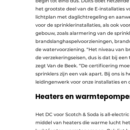
begin tot eind dus. Duits doet hetzelfde
het grootste deel van de E-installaties
lichtplan met daglichtregeling en aanw
voor de sprinklerinstallaties, als ook v
gebouw, zoals alarmering van de sprinkl
brandslanghaspelvoorzieningen, brand
de watervoorziening. “Het niveau van b
de verzekeringseisen, dus is dat bij een 
zegt Van de Beek. “De certificering mo
sprinklers zijn een vak apart. Bij ons is 
leidingenwerk voor onze installaties en
Heaters en warmtepompe
Het DC voor Scotch & Soda is all-elect
middel van heaters die warme lucht he