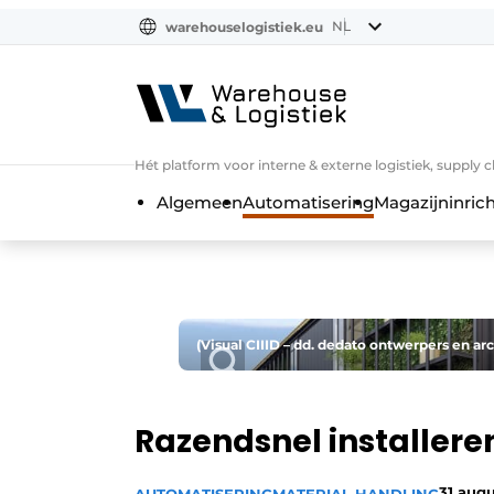
NL
warehouselogistiek.eu
NL
EN
DE
Hét platform voor interne & externe logistiek, supply 
Algemeen
Automatisering
Magazijninrich
(Visual CIIID – dd. dedato ontwerpers en ar
Razendsnel installere
31 aug