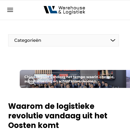
NL
warehouselogistiek.eu
NL
EN
DE
Categorieën
China bepaalt vandaag het tempo waarin energie,
automatisering en schaal samenkomen.
Waarom de logistieke
revolutie vandaag uit het
Oosten komt