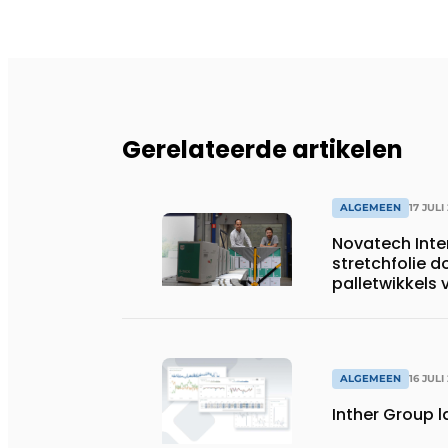
Gerelateerde artikelen
ALGEMEEN
17 JULI
Novatech Inte
stretchfolie d
palletwikkels
ALGEMEEN
16 JULI
Inther Group l