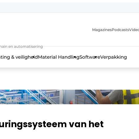
Magazines
Podcasts
Video
chain en automatisering
ting & veiligheid
Material Handling
Software
Verpakking
elt.
turingssysteem van het