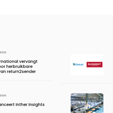
 2026
rnational vervangt
oor herbruikbare
 van return2sender
 2026
anceert Inther Insights