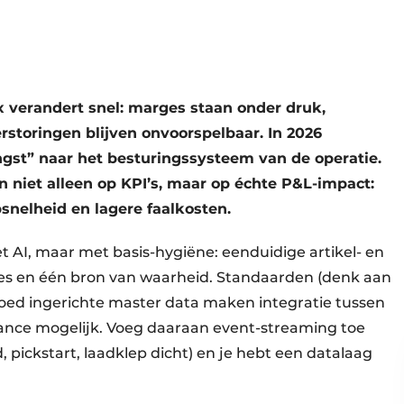
x verandert snel: marges staan onder druk,
rstoringen blijven onvoorspelbaar. In 2026
ngst” naar het besturingssysteem van de operatie.
en niet alleen op KPI’s, maar op échte P&L-impact:
snelheid en lagere faalkosten.
et AI, maar met basis-hygiëne: eenduidige artikel- en
ies en één bron van waarheid. Standaarden (denk aan
oed ingerichte master data maken integratie tussen
nce mogelijk. Voeg daaraan event-streaming toe
 pickstart, laadklep dicht) en je hebt een datalaag