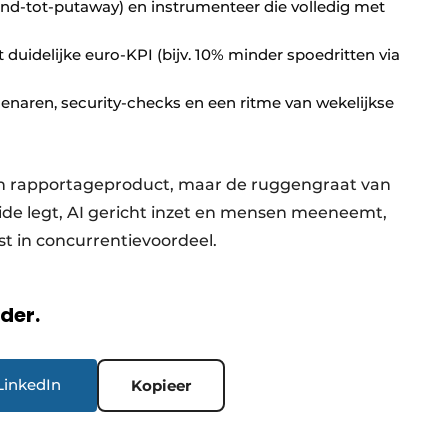
und-tot-putaway) en instrumenteer die volledig met
uidelijke euro-KPI (bijv. 10% minder spoedritten via
enaren, security-checks en een ritme van wekelijkse
 een rapportageproduct, maar de ruggengraat van
lide legt, AI gericht inzet en mensen meeneemt,
t in concurrentievoordeel.
rder.
LinkedIn
Kopieer