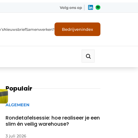
Volg ons op
Bedrijvenindex
’s
Nieuwsbrief
Samenwerken?
Populair
ALGEMEEN
Rondetafelsessie: hoe realiseer je een
slim én veilig warehouse?
3 juli 2026