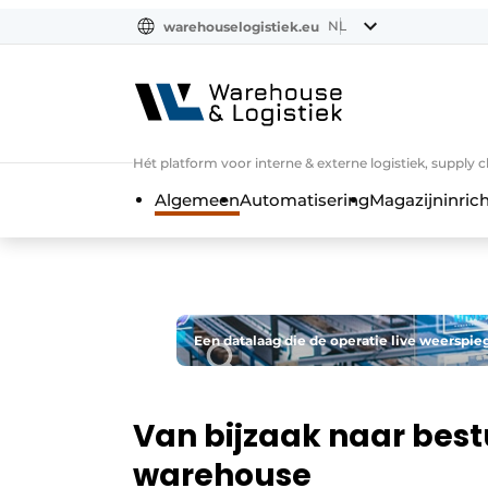
NL
warehouselogistiek.eu
NL
EN
DE
Hét platform voor interne & externe logistiek, supply 
Algemeen
Automatisering
Magazijninrich
Een datalaag die de operatie live weerspieg
Van bijzaak naar bes
warehouse