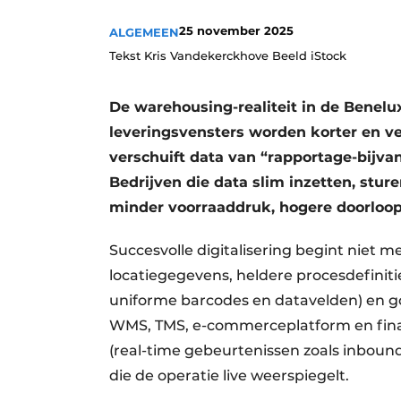
25 november 2025
ALGEMEEN
Tekst Kris Vandekerckhove Beeld iStock
De warehousing-realiteit in de Benelu
leveringsvensters worden korter en ve
verschuift data van “rapportage-bijva
Bedrijven die data slim inzetten, stur
minder voorraaddruk, hogere doorloop
Succesvolle digitalisering begint niet m
locatiegegevens, heldere procesdefinit
uniforme barcodes en datavelden) en g
WMS, TMS, e-commerceplatform en fina
(real-time gebeurtenissen zoals inbound,
die de operatie live weerspiegelt.