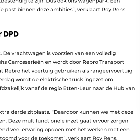
tbestendig te zijn. Dus ook ons wagenpark. Een
die past binnen deze ambities”, verklaart Roy Rens
r DPD
×2. De vrachtwagen is voorzien van een volledig
hs Carrosserieën en wordt door Rebro Transport
at Rebro het voertuig gebruiken als rangeervoertuig
verdag wordt de elektrische truck ingezet om
fdzakelijk vanaf de regio Etten-Leur naar de Hub van
 extra derde zitplaats. “Daardoor kunnen we met deze
gen. Deze multifunctionele inzet gaat ervoor zorgen
tend veel ervaring opdoen met het werken met een
stoomd voor de toekomst”, verklaart Roy Rens.