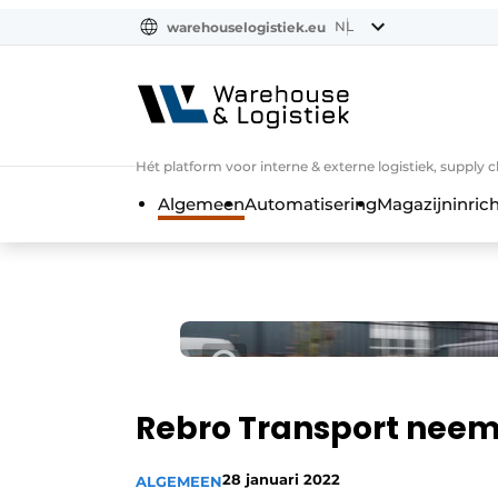
NL
warehouselogistiek.eu
NL
EN
DE
Hét platform voor interne & externe logistiek, supply 
Algemeen
Automatisering
Magazijninrich
Rebro Transport neemt 
28 januari 2022
ALGEMEEN