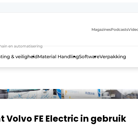
Magazines
Podcasts
Video
chain en automatisering
ting & veiligheid
Material Handling
Software
Verpakking
Volvo FE Electric in gebruik