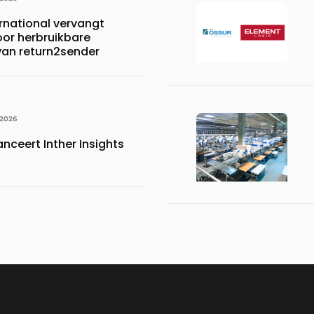
rnational vervangt
oor herbruikbare
 van return2sender
 2026
anceert Inther Insights