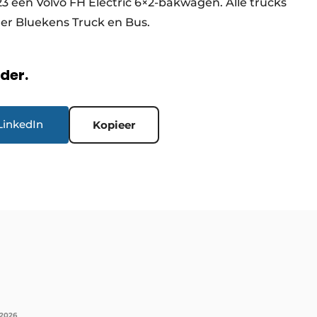
23 een Volvo FH Electric 6×2-bakwagen. Alle trucks
ler Bluekens Truck en Bus.
rder.
LinkedIn
Kopieer
 2026