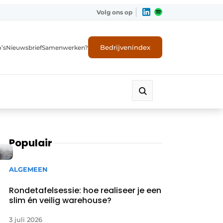
Volg ons op
Bedrijvenindex
’s
Nieuwsbrief
Samenwerken?
Populair
ALGEMEEN
Rondetafelsessie: hoe realiseer je een
slim én veilig warehouse?
3 juli 2026