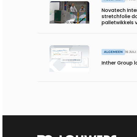
Novatech Inte
stretchfolie d
palletwikkels
ALGEMEEN
16 JULI
Inther Group l