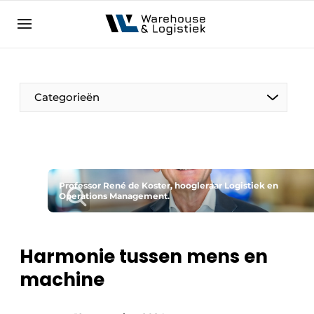
NL
warehouselogistiek.eu
NL
EN
DE
Categorieën
Professor René de Koster, hoogleraar Logistiek en
Operations Management.
Harmonie tussen mens en
machine