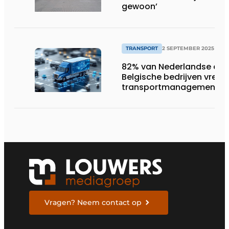
gewoon’
TRANSPORT
2 SEPTEMBER 2025
82% van Nederlandse en
Belgische bedrijven vrees
transportmanagementsy
de komende vijf jaar
tekortschieten
Vragen? Neem contact op