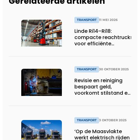
Gerelateerde artikelen
TRANSPORT
11 MEI 2026
Linde Ri14–Ri18:
compacte reachtrucks
voor efficiënte
standaardtoepassingen
TRANSPORT
30 OKTOBER 2025
Revisie en reiniging
bespaart geld,
voorkomt stilstand en
is duurzaam
TRANSPORT
3 OKTOBER 2025
‘Op de Maasvlakte
werkt elektrisch rijden