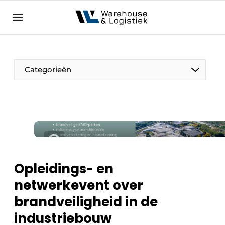
NL
warehouselogistiek.eu
NL
EN
DE
Categorieën
Opleidings- en
netwerkevent over
brandveiligheid in de
industriebouw