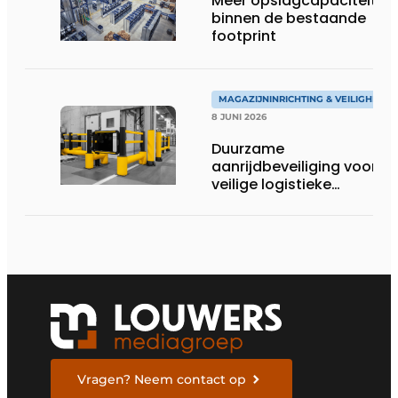
Meer opslagcapaciteit
binnen de bestaande
footprint
MAGAZIJNINRICHTING & VEILIGHEID
8 JUNI 2026
Duurzame
aanrijdbeveiliging voor
veilige logistieke
omgevingen
Vragen? Neem contact op