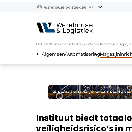
NL
warehouselogistiek.eu
NL
EN
DE
Hét platform voor interne & externe logistiek, supply 
Algemeen
Automatisering
Magazijninrich
Vi-Nederland levert, monteert, keurt en re
Instituut biedt totaa
veiligheidsrisico’s in