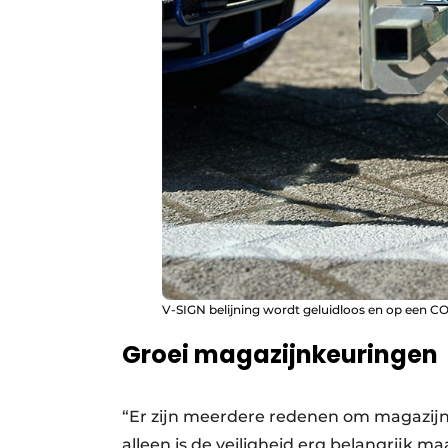
V-SIGN belijning wordt geluidloos en op een C
Groei magazijnkeuringen
“Er zijn meerdere redenen om magazijns
alleen is de veiligheid erg belangrijk m