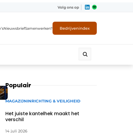
Volg ons op
Bedrijvenindex
’s
Nieuwsbrief
Samenwerken?
Populair
MAGAZIJNINRICHTING & VEILIGHEID
Het juiste kantelhek maakt het
verschil
14 juli 2026