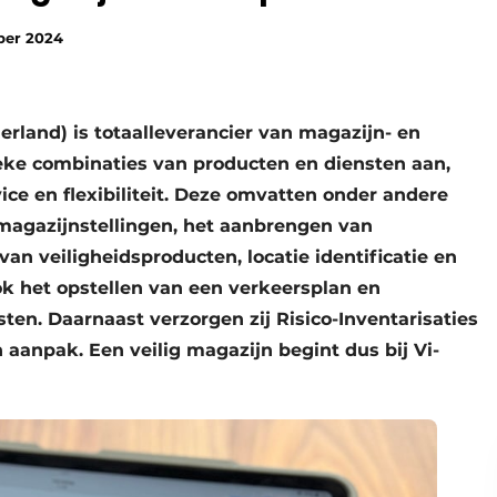
ber 2024
erland) is totaalleverancier van magazijn- en
ieke combinaties van producten en diensten aan,
e en flexibiliteit. Deze omvatten onder andere
 magazijnstellingen, het aanbrengen van
van veiligheidsproducten, locatie identificatie en
k het opstellen van een verkeersplan en
ten. Daarnaast verzorgen zij Risico-Inventarisaties
 aanpak. Een veilig magazijn begint dus bij Vi-