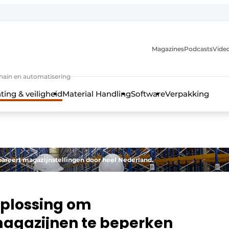
Magazines
Podcasts
Video
chain en automatisering
ting & veiligheid
Material Handling
Software
Verpakking
pareert magazijnstellingen door heel Nederland.
loplossing om
 magazijnen te beperken