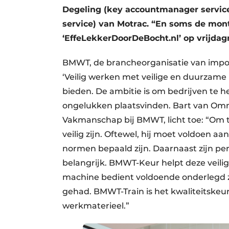
Degeling (key accountmanager service
service) van Motrac. “En soms de mon
‘EffeLekkerDoorDeBocht.nl’ op vrijda
BMWT, de brancheorganisatie van impor
‘Veilig werken met veilige en duurzame 
bieden. De ambitie is om bedrijven te h
ongelukken plaatsvinden. Bart van O
Vakmanschap bij BMWT, licht toe: “Om 
veilig zijn. Oftewel, hij moet voldoen a
normen bepaald zijn. Daarnaast zijn pe
belangrijk. BMWT-Keur helpt deze veili
machine bedient voldoende onderlegd zij
gehad. BMWT-Train is het kwaliteitske
werkmaterieel.”