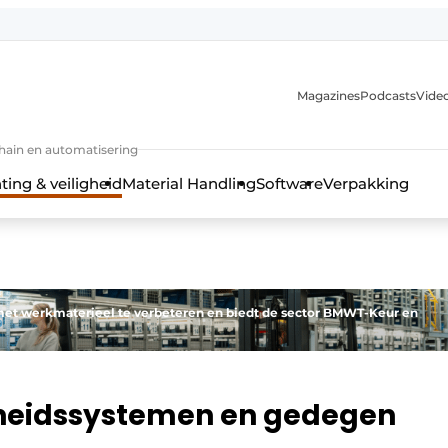
Magazines
Podcasts
Video
chain en automatisering
ting & veiligheid
Material Handling
Software
Verpakking
met werkmaterieel te verbeteren en biedt de sector BMWT-Keur en
igheidssystemen en gedegen