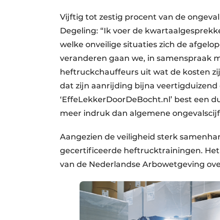
Vijftig tot zestig procent van de ongeva
Degeling: “Ik voer de kwartaalgesprekk
welke onveilige situaties zich de afg
veranderen gaan we, in samenspraak me
heftruckchauffeurs uit wat de kosten z
dat zijn aanrijding bijna veertigduizend
‘EffeLekkerDoorDeBocht.nl’ best een d
meer indruk dan algemene ongevalscijf
Aangezien de veiligheid sterk samenha
gecertificeerde heftrucktrainingen. He
van de Nederlandse Arbowetgeving ove