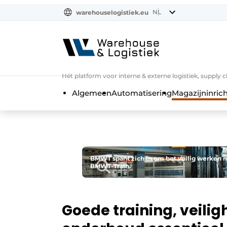
NL
warehouselogistiek.eu
NL
EN
DE
Hét platform voor interne & externe logistiek, supply 
Algemeen
Automatisering
Magazijninrich
BMWT spant zich in om het veilig werken 
BMWT-Train.
Goede training, veil