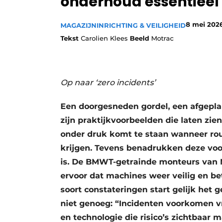
onderhoud essentieel
8 mei 202
MAGAZIJNINRICHTING & VEILIGHEID
Tekst
Carolien Klees
Beeld
Motrac
Op naar ‘zero incidents’
Een doorgesneden gordel, een afgeplak
zijn praktijkvoorbeelden die laten zie
onder druk komt te staan wanneer ro
krijgen. Tevens benadrukken deze vo
is. De BMWT-getrainde monteurs van M
ervoor dat machines weer veilig en b
soort constateringen start gelijk het 
niet genoeg: “Incidenten voorkomen vr
en technologie die risico’s zichtbaar 